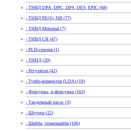
- ТНВД DPA, DPC, DPS, DES, EPIC (68)
- ТНВД PE(S), NB (77)
- ТНВД Motorpal (7)
- ТНВД CR (47)
- PLD-секция (1)
- ТННД (20)
- Регулятор (42)
- Турбо-корректор (LDA) (19)
- Форсунка, н-форсунка (163)
- Тандемный насос (3)
- Штуцер (22)
- Шайба, термошайба (106)