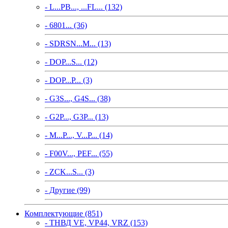
- L...PB..., ...FL... (132)
- 6801... (36)
- SDRSN...M... (13)
- DOP...S... (12)
- DOP...P... (3)
- G3S..., G4S... (38)
- G2P..., G3P... (13)
- M...P..., V...P... (14)
- F00V..., PEF... (55)
- ZCK...S... (3)
- Другие (99)
Комплектующие (851)
- ТНВД VE, VP44, VRZ (153)