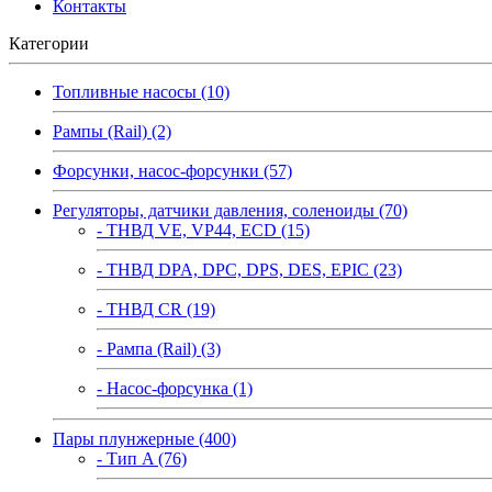
Контакты
Категории
Топливные насосы (10)
Рампы (Rail) (2)
Форсунки, насос-форсунки (57)
Регуляторы, датчики давления, соленоиды (70)
- ТНВД VE, VP44, ECD (15)
- ТНВД DPA, DPC, DPS, DES, EPIC (23)
- ТНВД CR (19)
- Рампа (Rail) (3)
- Насос-форсунка (1)
Пары плунжерные (400)
- Тип A (76)