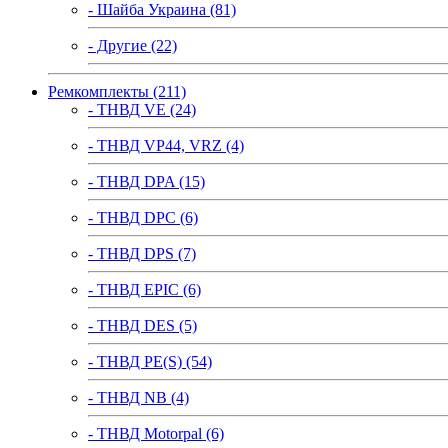
- Шайба Украина (81)
- Другие (22)
Ремкомплекты (211)
- ТНВД VE (24)
- ТНВД VP44, VRZ (4)
- ТНВД DPA (15)
- ТНВД DPC (6)
- ТНВД DPS (7)
- ТНВД EPIC (6)
- ТНВД DES (5)
- ТНВД PE(S) (54)
- ТНВД NB (4)
- ТНВД Motorpal (6)