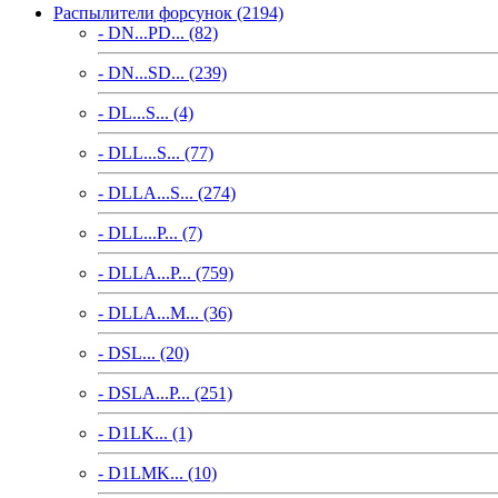
Распылители форсунок (2194)
- DN...PD... (82)
- DN...SD... (239)
- DL...S... (4)
- DLL...S... (77)
- DLLA...S... (274)
- DLL...P... (7)
- DLLA...P... (759)
- DLLA...M... (36)
- DSL... (20)
- DSLA...P... (251)
- D1LK... (1)
- D1LMK... (10)