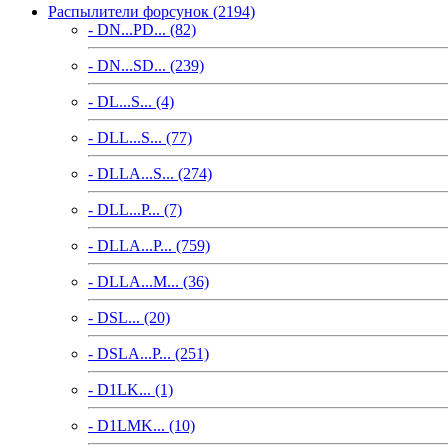
Распылители форсунок (2194)
- DN...PD... (82)
- DN...SD... (239)
- DL...S... (4)
- DLL...S... (77)
- DLLA...S... (274)
- DLL...P... (7)
- DLLA...P... (759)
- DLLA...M... (36)
- DSL... (20)
- DSLA...P... (251)
- D1LK... (1)
- D1LMK... (10)