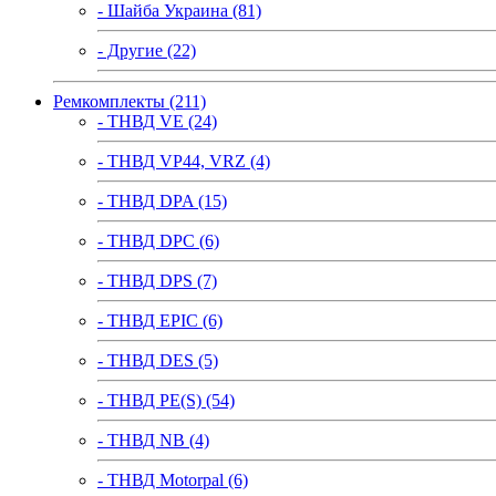
- Шайба Украина (81)
- Другие (22)
Ремкомплекты (211)
- ТНВД VE (24)
- ТНВД VP44, VRZ (4)
- ТНВД DPA (15)
- ТНВД DPC (6)
- ТНВД DPS (7)
- ТНВД EPIC (6)
- ТНВД DES (5)
- ТНВД PE(S) (54)
- ТНВД NB (4)
- ТНВД Motorpal (6)