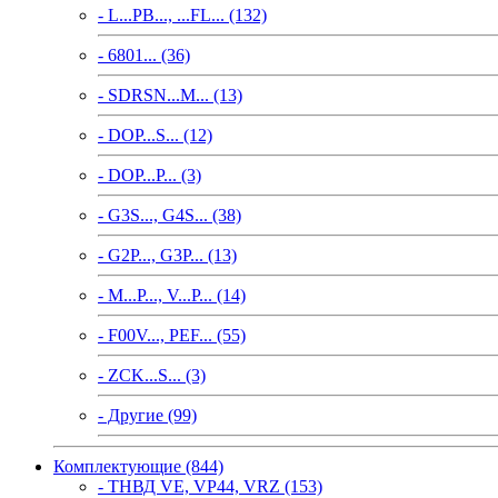
- L...PB..., ...FL... (132)
- 6801... (36)
- SDRSN...M... (13)
- DOP...S... (12)
- DOP...P... (3)
- G3S..., G4S... (38)
- G2P..., G3P... (13)
- M...P..., V...P... (14)
- F00V..., PEF... (55)
- ZCK...S... (3)
- Другие (99)
Комплектующие (844)
- ТНВД VE, VP44, VRZ (153)