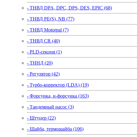
- ТНВД DPA, DPC, DPS, DES, EPIC (68)
- ТНВД PE(S), NB (77)
- ТНВД Motorpal (7)
- ТНВД CR (40)
- PLD-секция (1)
- ТННД (20)
- Регулятор (42)
- Турбо-корректор (LDA) (19)
- Форсунка, н-форсунка (163)
- Тандемный насос (3)
- Штуцер (22)
- Шайба, термошайба (106)