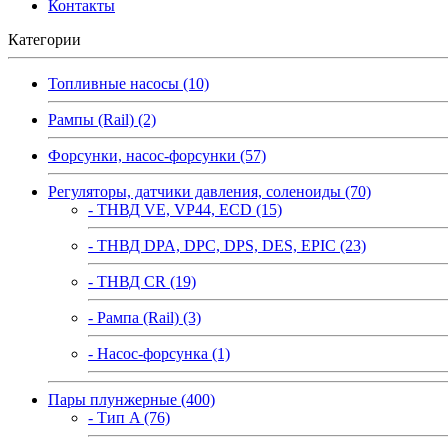
Контакты
Категории
Топливные насосы (10)
Рампы (Rail) (2)
Форсунки, насос-форсунки (57)
Регуляторы, датчики давления, соленоиды (70)
- ТНВД VE, VP44, ECD (15)
- ТНВД DPA, DPC, DPS, DES, EPIC (23)
- ТНВД CR (19)
- Рампа (Rail) (3)
- Насос-форсунка (1)
Пары плунжерные (400)
- Тип A (76)