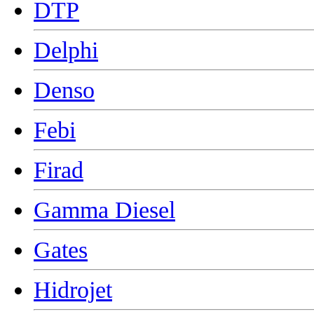
DTP
Delphi
Denso
Febi
Firad
Gamma Diesel
Gates
Hidrojet