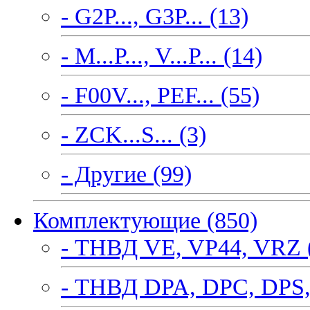
- G2P..., G3P... (13)
- M...P..., V...P... (14)
- F00V..., PEF... (55)
- ZCK...S... (3)
- Другие (99)
Комплектующие (850)
- ТНВД VE, VP44, VRZ 
- ТНВД DPA, DPC, DPS,