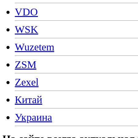
VDO
WSK
Wuzetem
ZSM
Zexel
Китай
Украина