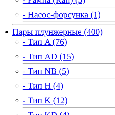
- Насос-форсунка (1)
Пары плунжерные (400)
- Тип A (76)
- Тип AD (15)
- Тип NB (5)
- Тип H (4)
- Тип K (12)
- Тип KD (4)