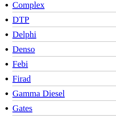
Complex
DTP
Delphi
Denso
Febi
Firad
Gamma Diesel
Gates