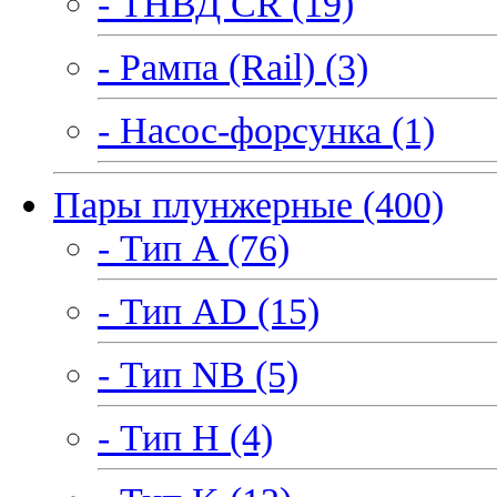
- ТНВД CR (19)
- Рампа (Rail) (3)
- Насос-форсунка (1)
Пары плунжерные (400)
- Тип A (76)
- Тип AD (15)
- Тип NB (5)
- Тип H (4)