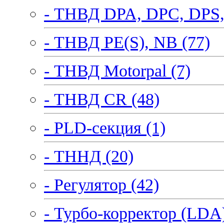
- ТНВД DPA, DPC, DPS,
- ТНВД PE(S), NB (77)
- ТНВД Motorpal (7)
- ТНВД CR (48)
- PLD-секция (1)
- ТННД (20)
- Регулятор (42)
- Турбо-корректор (LDA)