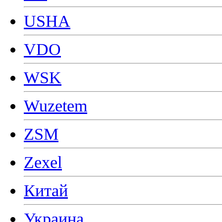
USHA
VDO
WSK
Wuzetem
ZSM
Zexel
Китай
Украина