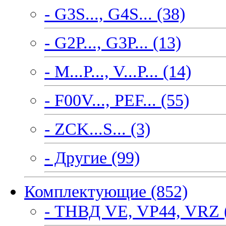
- G3S..., G4S... (38)
- G2P..., G3P... (13)
- M...P..., V...P... (14)
- F00V..., PEF... (55)
- ZCK...S... (3)
- Другие (99)
Комплектующие (852)
- ТНВД VE, VP44, VRZ 