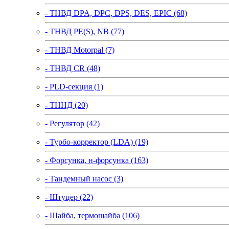
- ТНВД DPA, DPC, DPS, DES, EPIC (68)
- ТНВД PE(S), NB (77)
- ТНВД Motorpal (7)
- ТНВД CR (48)
- PLD-секция (1)
- ТННД (20)
- Регулятор (42)
- Турбо-корректор (LDA) (19)
- Форсунка, н-форсунка (163)
- Тандемный насос (3)
- Штуцер (22)
- Шайба, термошайба (106)