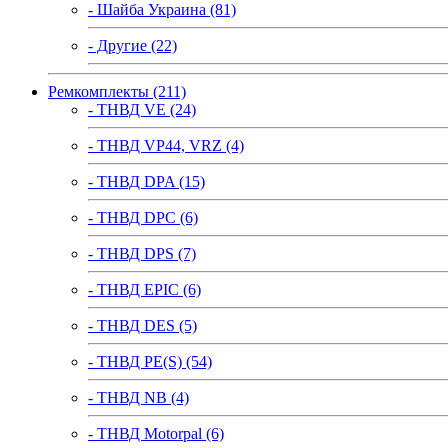
- Шайба Украина (81)
- Другие (22)
Ремкомплекты (211)
- ТНВД VE (24)
- ТНВД VP44, VRZ (4)
- ТНВД DPA (15)
- ТНВД DPC (6)
- ТНВД DPS (7)
- ТНВД EPIC (6)
- ТНВД DES (5)
- ТНВД PE(S) (54)
- ТНВД NB (4)
- ТНВД Motorpal (6)