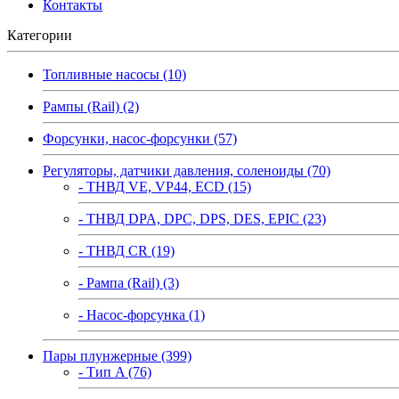
Контакты
Категории
Топливные насосы (10)
Рампы (Rail) (2)
Форсунки, насос-форсунки (57)
Регуляторы, датчики давления, соленоиды (70)
- ТНВД VE, VP44, ECD (15)
- ТНВД DPA, DPC, DPS, DES, EPIC (23)
- ТНВД CR (19)
- Рампа (Rail) (3)
- Насос-форсунка (1)
Пары плунжерные (399)
- Тип A (76)