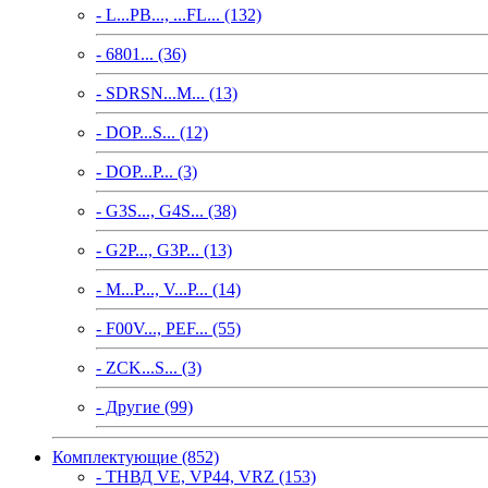
- L...PB..., ...FL... (132)
- 6801... (36)
- SDRSN...M... (13)
- DOP...S... (12)
- DOP...P... (3)
- G3S..., G4S... (38)
- G2P..., G3P... (13)
- M...P..., V...P... (14)
- F00V..., PEF... (55)
- ZCK...S... (3)
- Другие (99)
Комплектующие (852)
- ТНВД VE, VP44, VRZ (153)