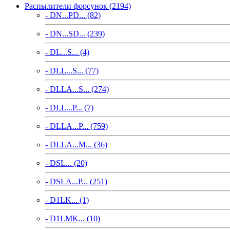
Распылители форсунок (2194)
- DN...PD... (82)
- DN...SD... (239)
- DL...S... (4)
- DLL...S... (77)
- DLLA...S... (274)
- DLL...P... (7)
- DLLA...P... (759)
- DLLA...M... (36)
- DSL... (20)
- DSLA...P... (251)
- D1LK... (1)
- D1LMK... (10)