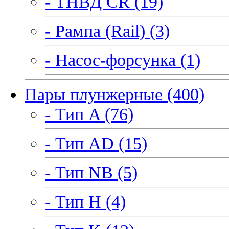
- ТНВД CR (19)
- Рампа (Rail) (3)
- Насос-форсунка (1)
Пары плунжерные (400)
- Тип A (76)
- Тип AD (15)
- Тип NB (5)
- Тип H (4)