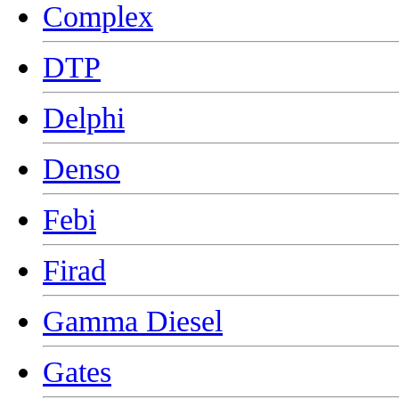
Complex
DTP
Delphi
Denso
Febi
Firad
Gamma Diesel
Gates