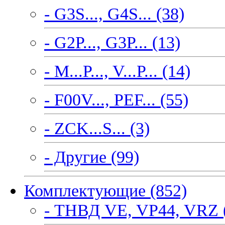
- G3S..., G4S... (38)
- G2P..., G3P... (13)
- M...P..., V...P... (14)
- F00V..., PEF... (55)
- ZCK...S... (3)
- Другие (99)
Комплектующие (852)
- ТНВД VE, VP44, VRZ 