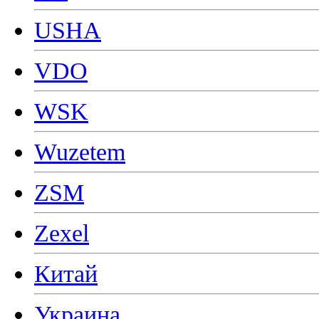
USHA
VDO
WSK
Wuzetem
ZSM
Zexel
Китай
Украина