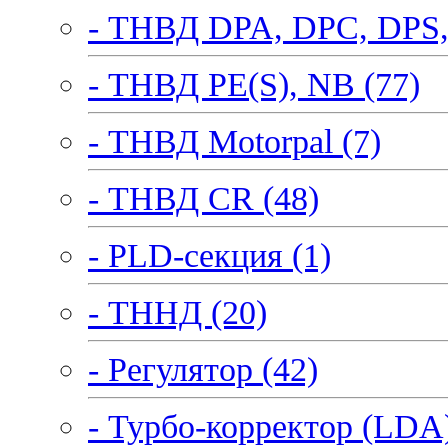
- ТНВД DPA, DPC, DPS,
- ТНВД PE(S), NB (77)
- ТНВД Motorpal (7)
- ТНВД CR (48)
- PLD-секция (1)
- ТННД (20)
- Регулятор (42)
- Турбо-корректор (LDA)