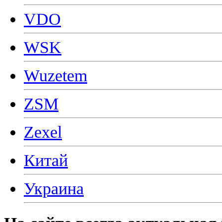
VDO
WSK
Wuzetem
ZSM
Zexel
Китай
Украина