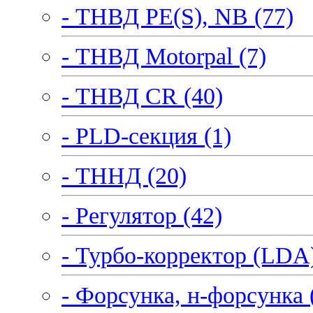
- ТНВД PE(S), NB (77)
- ТНВД Motorpal (7)
- ТНВД CR (40)
- PLD-секция (1)
- ТННД (20)
- Регулятор (42)
- Турбо-корректор (LDA)
- Форсунка, н-форсунка 