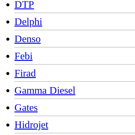
DTP
Delphi
Denso
Febi
Firad
Gamma Diesel
Gates
Hidrojet