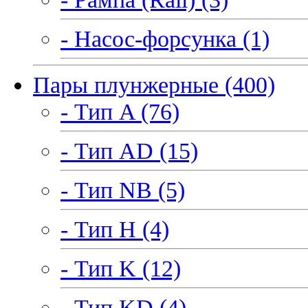
- Насос-форсунка (1)
Пары плунжерные (400)
- Тип A (76)
- Тип AD (15)
- Тип NB (5)
- Тип H (4)
- Тип K (12)
- Тип KD (4)