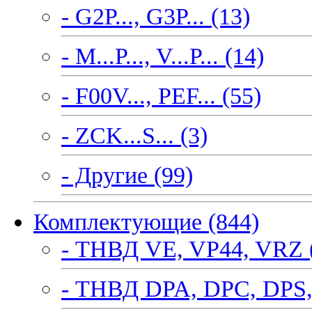
- G2P..., G3P... (13)
- M...P..., V...P... (14)
- F00V..., PEF... (55)
- ZCK...S... (3)
- Другие (99)
Комплектующие (844)
- ТНВД VE, VP44, VRZ 
- ТНВД DPA, DPC, DPS,