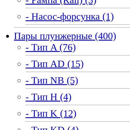
- Насос-форсунка (1)
Пары плунжерные (400)
- Тип A (76)
- Тип AD (15)
- Тип NB (5)
- Тип H (4)
- Тип K (12)
- Тип KD (4)