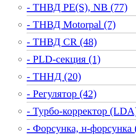
- ТНВД PE(S), NB (77)
- ТНВД Motorpal (7)
- ТНВД CR (48)
- PLD-секция (1)
- ТННД (20)
- Регулятор (42)
- Турбо-корректор (LDA)
- Форсунка, н-форсунка 