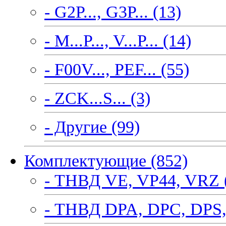
- G2P..., G3P... (13)
- M...P..., V...P... (14)
- F00V..., PEF... (55)
- ZCK...S... (3)
- Другие (99)
Комплектующие (852)
- ТНВД VE, VP44, VRZ 
- ТНВД DPA, DPC, DPS,