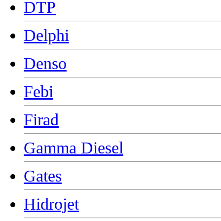
DTP
Delphi
Denso
Febi
Firad
Gamma Diesel
Gates
Hidrojet