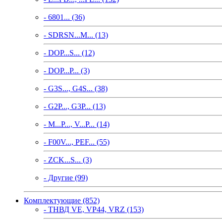
- 6801... (36)
- SDRSN...M... (13)
- DOP...S... (12)
- DOP...P... (3)
- G3S..., G4S... (38)
- G2P..., G3P... (13)
- M...P..., V...P... (14)
- F00V..., PEF... (55)
- ZCK...S... (3)
- Другие (99)
Комплектующие (852)
- ТНВД VE, VP44, VRZ (153)