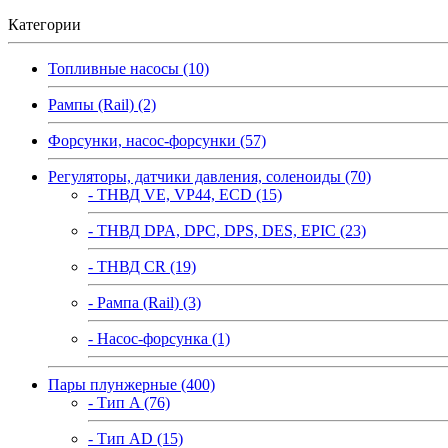
Категории
Топливные насосы (10)
Рампы (Rail) (2)
Форсунки, насос-форсунки (57)
Регуляторы, датчики давления, соленоиды (70)
- ТНВД VE, VP44, ECD (15)
- ТНВД DPA, DPC, DPS, DES, EPIC (23)
- ТНВД CR (19)
- Рампа (Rail) (3)
- Насос-форсунка (1)
Пары плунжерные (400)
- Тип A (76)
- Тип AD (15)