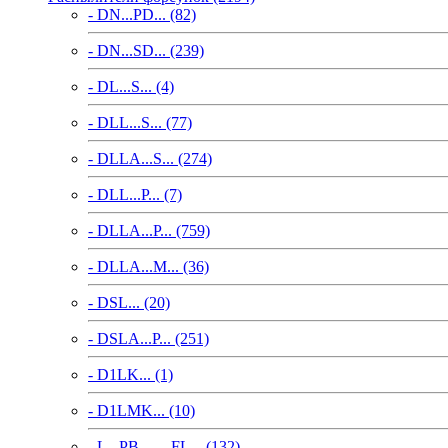
- DN...PD... (82)
- DN...SD... (239)
- DL...S... (4)
- DLL...S... (77)
- DLLA...S... (274)
- DLL...P... (7)
- DLLA...P... (759)
- DLLA...M... (36)
- DSL... (20)
- DSLA...P... (251)
- D1LK... (1)
- D1LMK... (10)
- L...PB..., ...FL... (132)