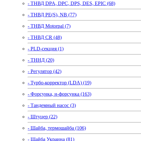
- ТНВД DPA, DPC, DPS, DES, EPIC (68)
- ТНВД PE(S), NB (77)
- ТНВД Motorpal (7)
- ТНВД CR (48)
- PLD-секция (1)
- ТННД (20)
- Регулятор (42)
- Турбо-корректор (LDA) (19)
- Форсунка, н-форсунка (163)
- Тандемный насос (3)
- Штуцер (22)
- Шайба, термошайба (106)
- Шайба Украина (81)