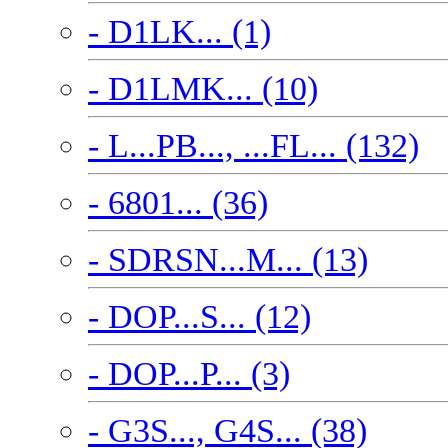
- D1LK... (1)
- D1LMK... (10)
- L...PB..., ...FL... (132)
- 6801... (36)
- SDRSN...M... (13)
- DOP...S... (12)
- DOP...P... (3)
- G3S..., G4S... (38)