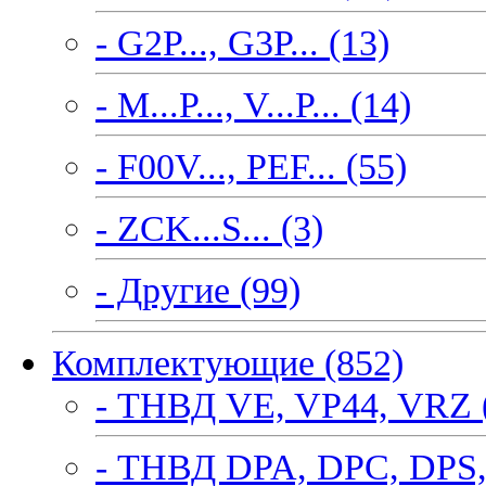
- G2P..., G3P... (13)
- M...P..., V...P... (14)
- F00V..., PEF... (55)
- ZCK...S... (3)
- Другие (99)
Комплектующие (852)
- ТНВД VE, VP44, VRZ 
- ТНВД DPA, DPC, DPS,