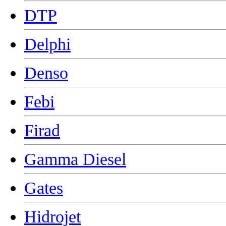
DTP
Delphi
Denso
Febi
Firad
Gamma Diesel
Gates
Hidrojet