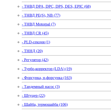
- ТНВД DPA, DPC, DPS, DES, EPIC (68)
- ТНВД PE(S), NB (77)
- ТНВД Motorpal (7)
- ТНВД CR (45)
- PLD-секция (1)
- ТННД (20)
- Регулятор (42)
- Турбо-корректор (LDA) (19)
- Форсунка, н-форсунка (163)
- Тандемный насос (3)
- Штуцер (22)
- Шайба, термошайба (106)