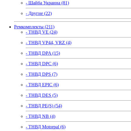
- Шайба Украина (81)
- Другие (22)
Ремкомплекты (211)
- ТНВД VE (24)
- ТНВД VP44, VRZ (4)
- ТНВД DPA (15)
- ТНВД DPC (6)
- ТНВД DPS (7)
- ТНВД EPIC (6)
- ТНВД DES (5)
- ТНВД PE(S) (54)
- ТНВД NB (4)
- ТНВД Motorpal (6)