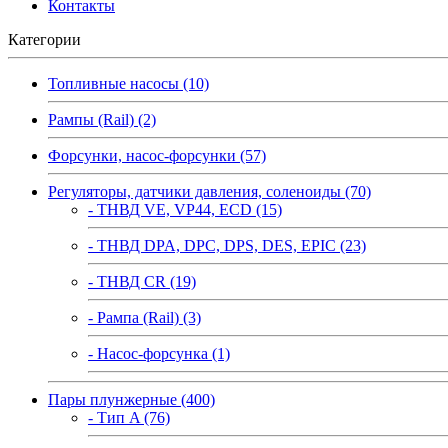
Контакты
Категории
Топливные насосы (10)
Рампы (Rail) (2)
Форсунки, насос-форсунки (57)
Регуляторы, датчики давления, соленоиды (70)
- ТНВД VE, VP44, ECD (15)
- ТНВД DPA, DPC, DPS, DES, EPIC (23)
- ТНВД CR (19)
- Рампа (Rail) (3)
- Насос-форсунка (1)
Пары плунжерные (400)
- Тип A (76)