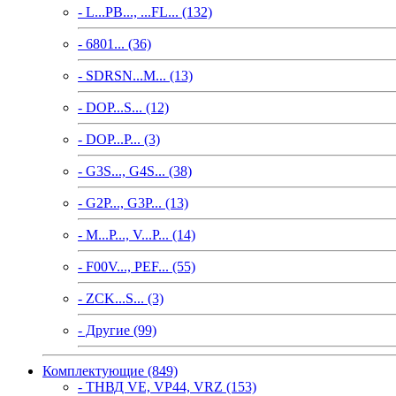
- L...PB..., ...FL... (132)
- 6801... (36)
- SDRSN...M... (13)
- DOP...S... (12)
- DOP...P... (3)
- G3S..., G4S... (38)
- G2P..., G3P... (13)
- M...P..., V...P... (14)
- F00V..., PEF... (55)
- ZCK...S... (3)
- Другие (99)
Комплектующие (849)
- ТНВД VE, VP44, VRZ (153)