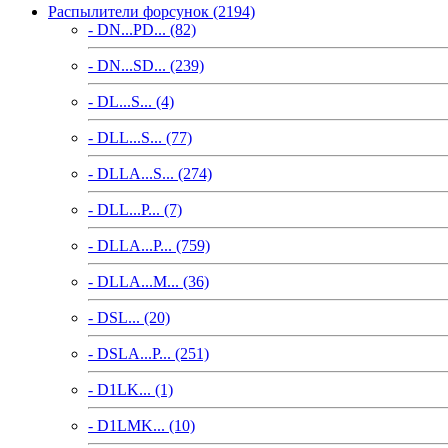
Распылители форсунок (2194)
- DN...PD... (82)
- DN...SD... (239)
- DL...S... (4)
- DLL...S... (77)
- DLLA...S... (274)
- DLL...P... (7)
- DLLA...P... (759)
- DLLA...M... (36)
- DSL... (20)
- DSLA...P... (251)
- D1LK... (1)
- D1LMK... (10)