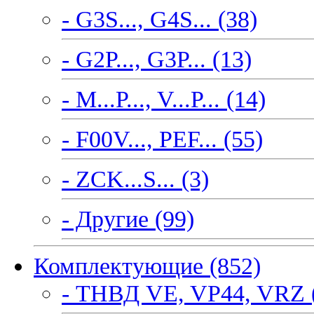
- G3S..., G4S... (38)
- G2P..., G3P... (13)
- M...P..., V...P... (14)
- F00V..., PEF... (55)
- ZCK...S... (3)
- Другие (99)
Комплектующие (852)
- ТНВД VE, VP44, VRZ 