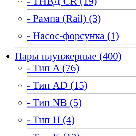
- ТНВД CR (19)
- Рампа (Rail) (3)
- Насос-форсунка (1)
Пары плунжерные (400)
- Тип A (76)
- Тип AD (15)
- Тип NB (5)
- Тип H (4)