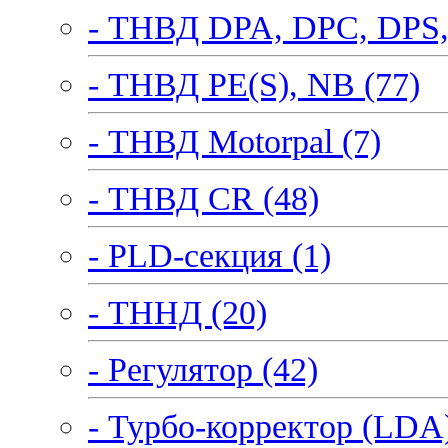
- ТНВД DPA, DPC, DPS,
- ТНВД PE(S), NB (77)
- ТНВД Motorpal (7)
- ТНВД CR (48)
- PLD-секция (1)
- ТННД (20)
- Регулятор (42)
- Турбо-корректор (LDA)