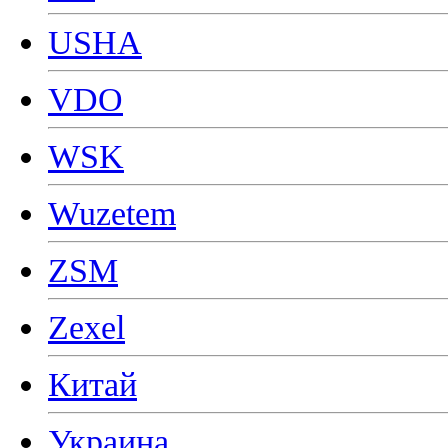
USHA
VDO
WSK
Wuzetem
ZSM
Zexel
Китай
Украина