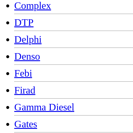
Complex
DTP
Delphi
Denso
Febi
Firad
Gamma Diesel
Gates