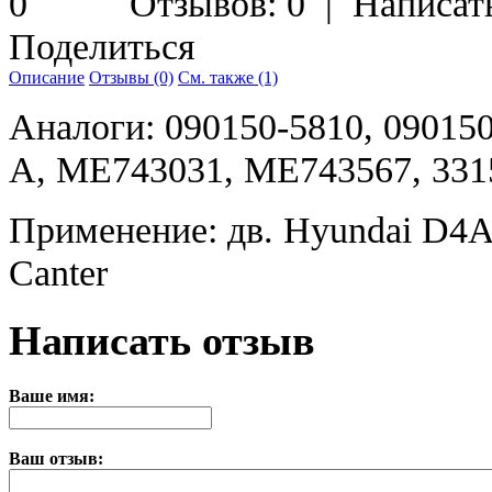
Отзывов: 0
|
Написат
Поделиться
Описание
Отзывы (0)
См. также (1)
Аналоги: 090150-5810, 090150
A, ME743031, ME743567, 331
Применение: дв. Hyundai D4A
Canter
Написать отзыв
Ваше имя:
Ваш отзыв: