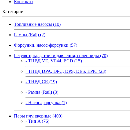
Контакты
Категории
Топливные насосы (10)
Рампы (Rail) (2)
Форсунки, насос-форсунки (57)
Регуляторы, датчики давления, соленоиды (70)
- ТНВД VE, VP44, ECD (15)
- ТНВД DPA, DPC, DPS, DES, EPIC (23)
- ТНВД CR (19)
- Рампа (Rail) (3)
- Насос-форсунка (1)
Пары плунжерные (400)
- Тип A (76)