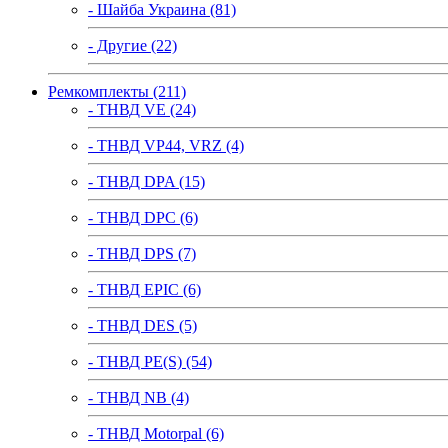
- Шайба Украина (81)
- Другие (22)
Ремкомплекты (211)
- ТНВД VE (24)
- ТНВД VP44, VRZ (4)
- ТНВД DPA (15)
- ТНВД DPC (6)
- ТНВД DPS (7)
- ТНВД EPIC (6)
- ТНВД DES (5)
- ТНВД PE(S) (54)
- ТНВД NB (4)
- ТНВД Motorpal (6)