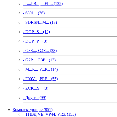
- L...PB..., ...FL... (132)
- 6801... (36)
- SDRSN...M... (13)
- DOP...S... (12)
- DOP...P... (3)
- G3S..., G4S... (38)
- G2P..., G3P... (13)
- M...P..., V...P... (14)
- F00V..., PEF... (55)
- ZCK...S... (3)
- Другие (99)
Комплектующие (851)
- ТНВД VE, VP44, VRZ (153)