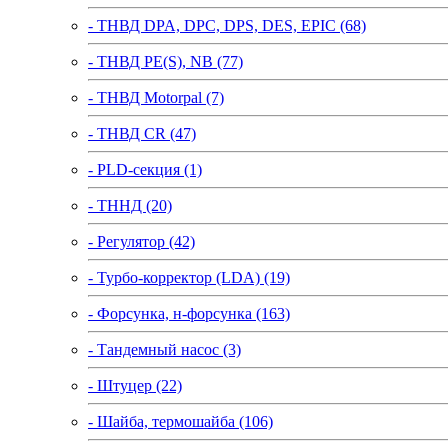
- ТНВД DPA, DPC, DPS, DES, EPIC (68)
- ТНВД PE(S), NB (77)
- ТНВД Motorpal (7)
- ТНВД CR (47)
- PLD-секция (1)
- ТННД (20)
- Регулятор (42)
- Турбо-корректор (LDA) (19)
- Форсунка, н-форсунка (163)
- Тандемный насос (3)
- Штуцер (22)
- Шайба, термошайба (106)