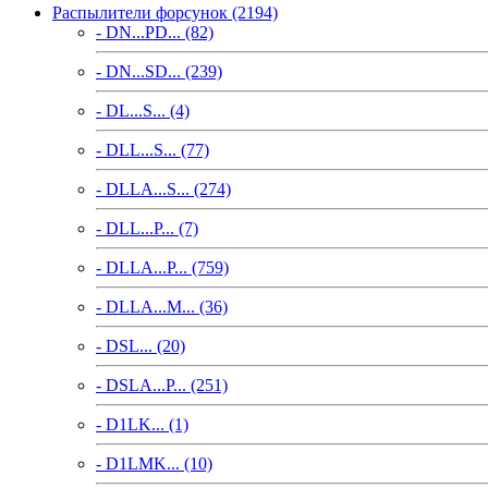
Распылители форсунок (2194)
- DN...PD... (82)
- DN...SD... (239)
- DL...S... (4)
- DLL...S... (77)
- DLLA...S... (274)
- DLL...P... (7)
- DLLA...P... (759)
- DLLA...M... (36)
- DSL... (20)
- DSLA...P... (251)
- D1LK... (1)
- D1LMK... (10)