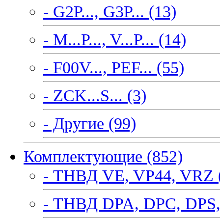
- G2P..., G3P... (13)
- M...P..., V...P... (14)
- F00V..., PEF... (55)
- ZCK...S... (3)
- Другие (99)
Комплектующие (852)
- ТНВД VE, VP44, VRZ 
- ТНВД DPA, DPC, DPS,