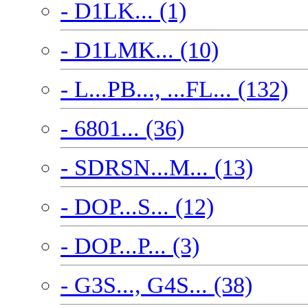
- D1LK... (1)
- D1LMK... (10)
- L...PB..., ...FL... (132)
- 6801... (36)
- SDRSN...M... (13)
- DOP...S... (12)
- DOP...P... (3)
- G3S..., G4S... (38)