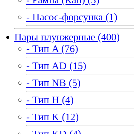
- Насос-форсунка (1)
Пары плунжерные (400)
- Тип A (76)
- Тип AD (15)
- Тип NB (5)
- Тип H (4)
- Тип K (12)
- Тип KD (4)