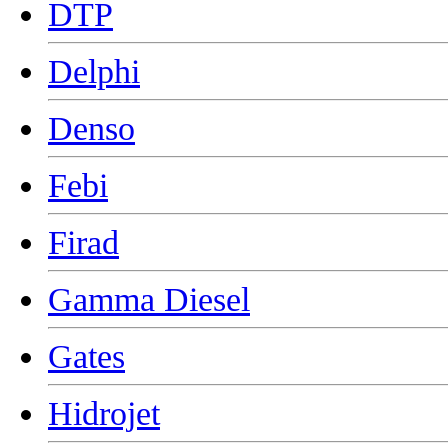
DTP
Delphi
Denso
Febi
Firad
Gamma Diesel
Gates
Hidrojet