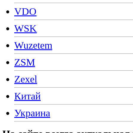
VDO
WSK
Wuzetem
ZSM
Zexel
Китай
Украина