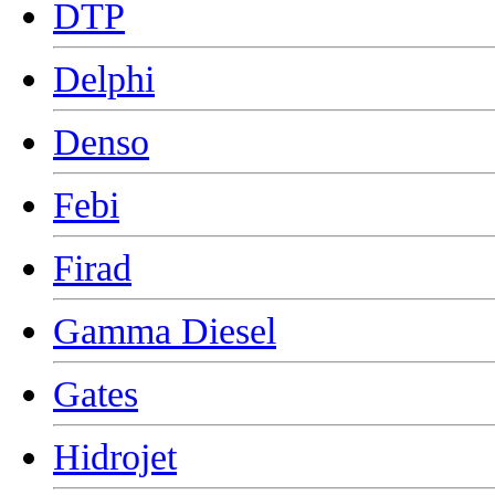
DTP
Delphi
Denso
Febi
Firad
Gamma Diesel
Gates
Hidrojet