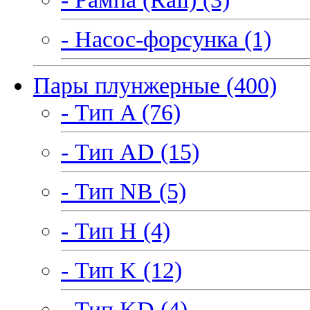
- Насос-форсунка (1)
Пары плунжерные (400)
- Тип A (76)
- Тип AD (15)
- Тип NB (5)
- Тип H (4)
- Тип K (12)
- Тип KD (4)