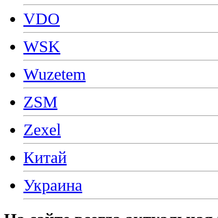
VDO
WSK
Wuzetem
ZSM
Zexel
Китай
Украина