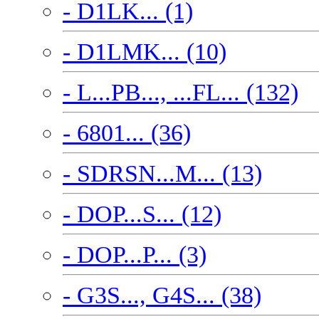
- D1LK... (1)
- D1LMK... (10)
- L...PB..., ...FL... (132)
- 6801... (36)
- SDRSN...M... (13)
- DOP...S... (12)
- DOP...P... (3)
- G3S..., G4S... (38)