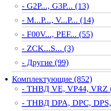
- G2P..., G3P... (13)
- M...P..., V...P... (14)
- F00V..., PEF... (55)
- ZCK...S... (3)
- Другие (99)
Комплектующие (852)
- ТНВД VE, VP44, VRZ 
- ТНВД DPA, DPC, DPS,