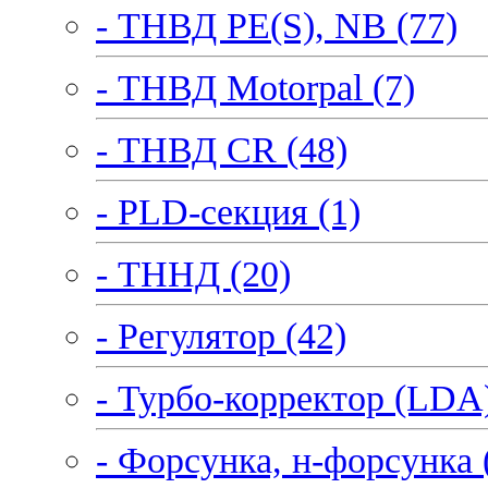
- ТНВД PE(S), NB (77)
- ТНВД Motorpal (7)
- ТНВД CR (48)
- PLD-секция (1)
- ТННД (20)
- Регулятор (42)
- Турбо-корректор (LDA)
- Форсунка, н-форсунка 