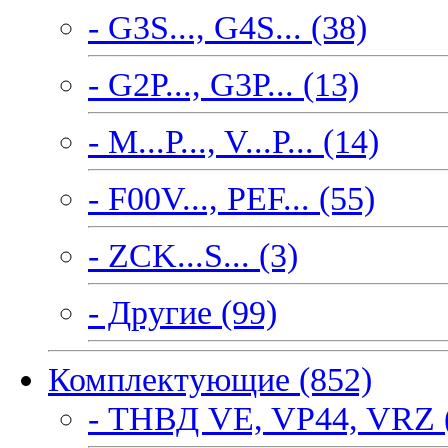
- G3S..., G4S... (38)
- G2P..., G3P... (13)
- M...P..., V...P... (14)
- F00V..., PEF... (55)
- ZCK...S... (3)
- Другие (99)
Комплектующие (852)
- ТНВД VE, VP44, VRZ 