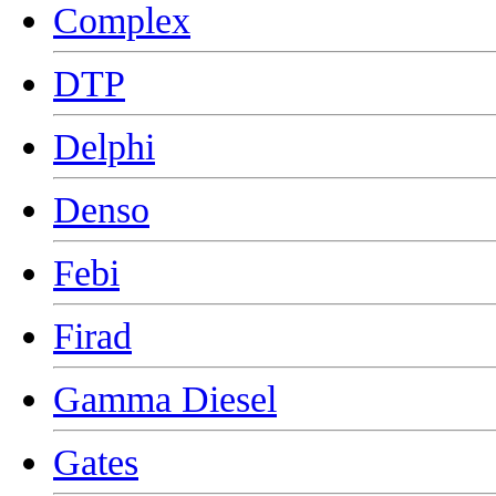
Complex
DTP
Delphi
Denso
Febi
Firad
Gamma Diesel
Gates