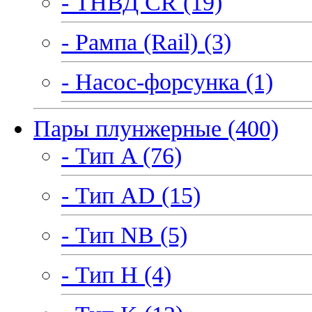
- ТНВД CR (19)
- Рампа (Rail) (3)
- Насос-форсунка (1)
Пары плунжерные (400)
- Тип A (76)
- Тип AD (15)
- Тип NB (5)
- Тип H (4)