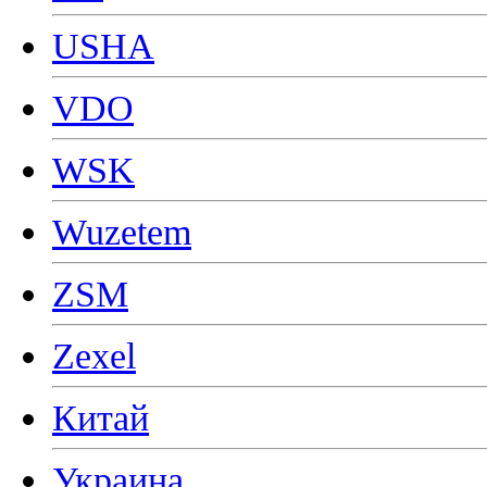
USHA
VDO
WSK
Wuzetem
ZSM
Zexel
Китай
Украина