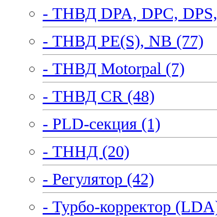
- ТНВД DPA, DPC, DPS,
- ТНВД PE(S), NB (77)
- ТНВД Motorpal (7)
- ТНВД CR (48)
- PLD-секция (1)
- ТННД (20)
- Регулятор (42)
- Турбо-корректор (LDA)