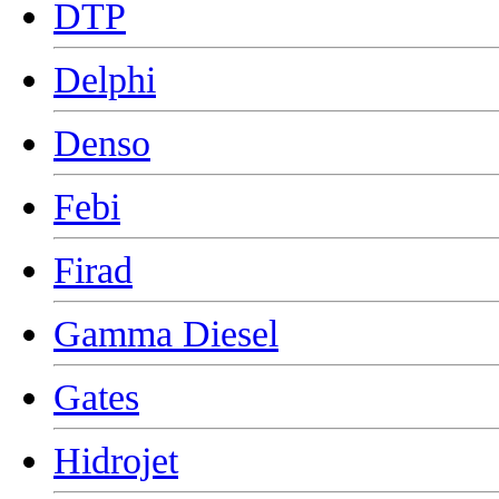
DTP
Delphi
Denso
Febi
Firad
Gamma Diesel
Gates
Hidrojet