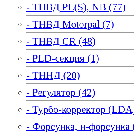
- ТНВД PE(S), NB (77)
- ТНВД Motorpal (7)
- ТНВД CR (48)
- PLD-секция (1)
- ТННД (20)
- Регулятор (42)
- Турбо-корректор (LDA)
- Форсунка, н-форсунка 