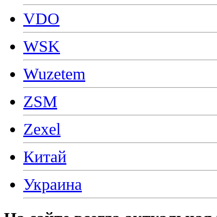
VDO
WSK
Wuzetem
ZSM
Zexel
Китай
Украина