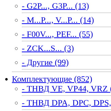
- G2P..., G3P... (13)
- M...P..., V...P... (14)
- F00V..., PEF... (55)
- ZCK...S... (3)
- Другие (99)
Комплектующие (852)
- ТНВД VE, VP44, VRZ 
- ТНВД DPA, DPC, DPS,