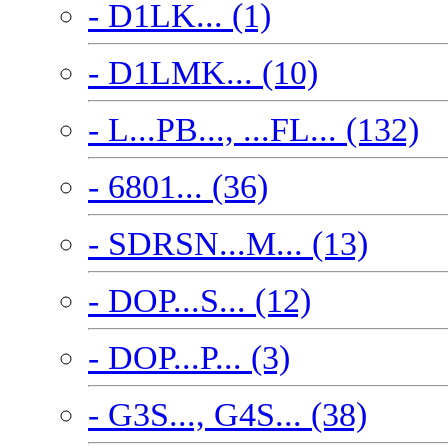
- D1LK... (1)
- D1LMK... (10)
- L...PB..., ...FL... (132)
- 6801... (36)
- SDRSN...M... (13)
- DOP...S... (12)
- DOP...P... (3)
- G3S..., G4S... (38)