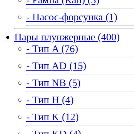
- Насос-форсунка (1)
Пары плунжерные (400)
- Тип A (76)
- Тип AD (15)
- Тип NB (5)
- Тип H (4)
- Тип K (12)
- Тип KD (4)