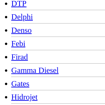
DTP
Delphi
Denso
Febi
Firad
Gamma Diesel
Gates
Hidrojet