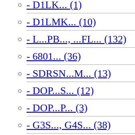
- D1LK... (1)
- D1LMK... (10)
- L...PB..., ...FL... (132)
- 6801... (36)
- SDRSN...M... (13)
- DOP...S... (12)
- DOP...P... (3)
- G3S..., G4S... (38)