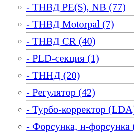
- ТНВД PE(S), NB (77)
- ТНВД Motorpal (7)
- ТНВД CR (40)
- PLD-секция (1)
- ТННД (20)
- Регулятор (42)
- Турбо-корректор (LDA)
- Форсунка, н-форсунка 