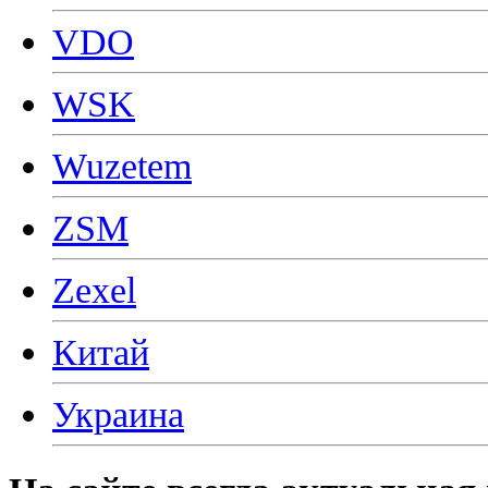
VDO
WSK
Wuzetem
ZSM
Zexel
Китай
Украина