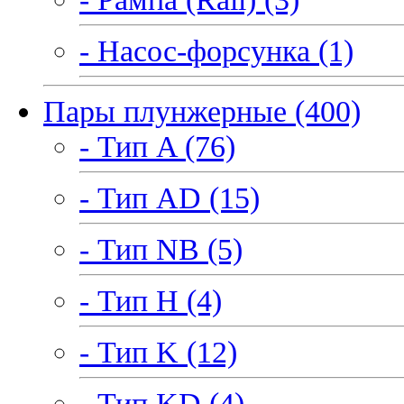
- Насос-форсунка (1)
Пары плунжерные (400)
- Тип A (76)
- Тип AD (15)
- Тип NB (5)
- Тип H (4)
- Тип K (12)
- Тип KD (4)