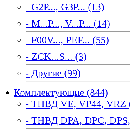
- G2P..., G3P... (13)
- M...P..., V...P... (14)
- F00V..., PEF... (55)
- ZCK...S... (3)
- Другие (99)
Комплектующие (844)
- ТНВД VE, VP44, VRZ 
- ТНВД DPA, DPC, DPS,