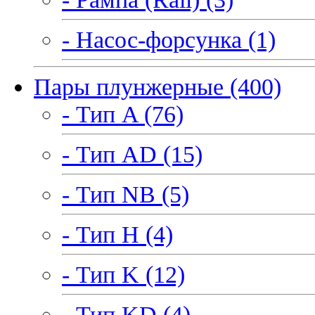
- Насос-форсунка (1)
Пары плунжерные (400)
- Тип A (76)
- Тип AD (15)
- Тип NB (5)
- Тип H (4)
- Тип K (12)
- Тип KD (4)