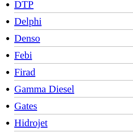
DTP
Delphi
Denso
Febi
Firad
Gamma Diesel
Gates
Hidrojet