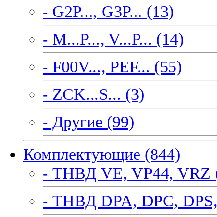
- G2P..., G3P... (13)
- M...P..., V...P... (14)
- F00V..., PEF... (55)
- ZCK...S... (3)
- Другие (99)
Комплектующие (844)
- ТНВД VE, VP44, VRZ 
- ТНВД DPA, DPC, DPS,