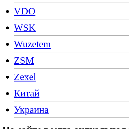
VDO
WSK
Wuzetem
ZSM
Zexel
Китай
Украина