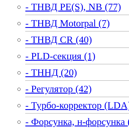
- ТНВД PE(S), NB (77)
- ТНВД Motorpal (7)
- ТНВД CR (40)
- PLD-секция (1)
- ТННД (20)
- Регулятор (42)
- Турбо-корректор (LDA)
- Форсунка, н-форсунка 