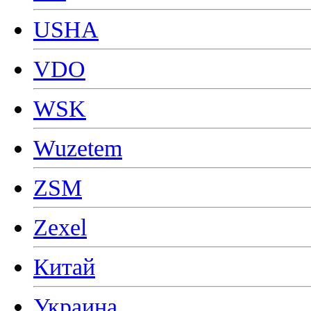
USHA
VDO
WSK
Wuzetem
ZSM
Zexel
Китай
Украина