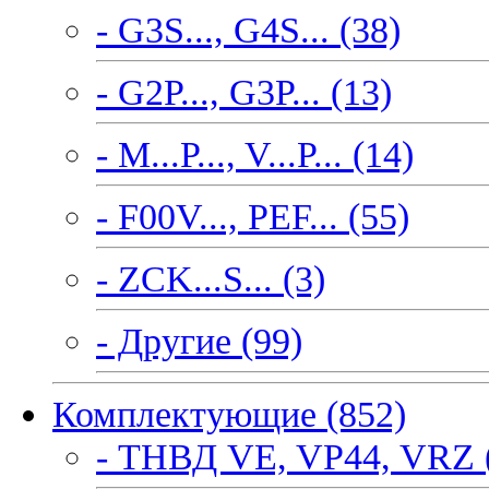
- G3S..., G4S... (38)
- G2P..., G3P... (13)
- M...P..., V...P... (14)
- F00V..., PEF... (55)
- ZCK...S... (3)
- Другие (99)
Комплектующие (852)
- ТНВД VE, VP44, VRZ 