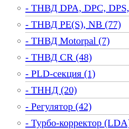
- ТНВД DPA, DPC, DPS,
- ТНВД PE(S), NB (77)
- ТНВД Motorpal (7)
- ТНВД CR (48)
- PLD-секция (1)
- ТННД (20)
- Регулятор (42)
- Турбо-корректор (LDA)