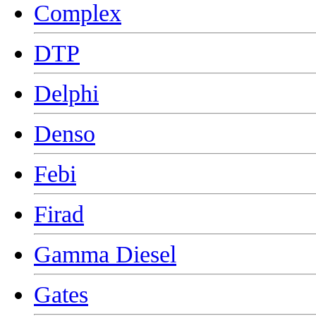
Complex
DTP
Delphi
Denso
Febi
Firad
Gamma Diesel
Gates