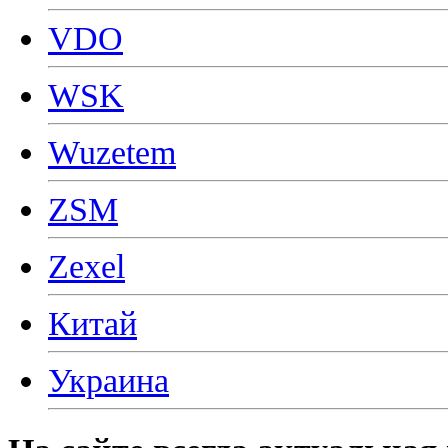
VDO
WSK
Wuzetem
ZSM
Zexel
Китай
Украина