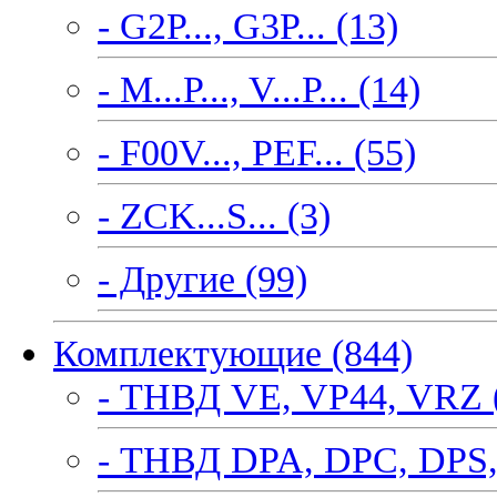
- G2P..., G3P... (13)
- M...P..., V...P... (14)
- F00V..., PEF... (55)
- ZCK...S... (3)
- Другие (99)
Комплектующие (844)
- ТНВД VE, VP44, VRZ 
- ТНВД DPA, DPC, DPS,