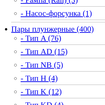
- Насос-форсунка (1)
Пары плунжерные (400)
- Тип A (76)
- Тип AD (15)
- Тип NB (5)
- Тип H (4)
- Тип K (12)
- Тип KD (4)