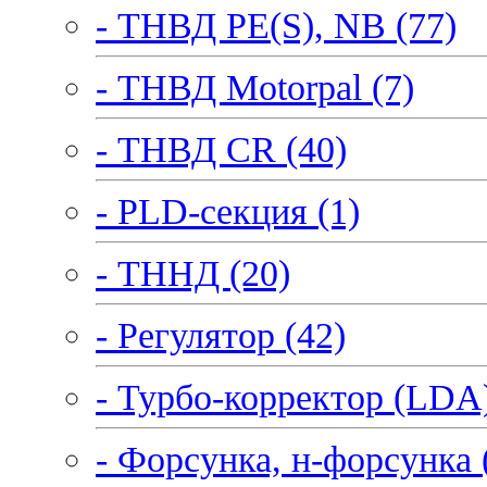
- ТНВД PE(S), NB (77)
- ТНВД Motorpal (7)
- ТНВД CR (40)
- PLD-секция (1)
- ТННД (20)
- Регулятор (42)
- Турбо-корректор (LDA)
- Форсунка, н-форсунка 