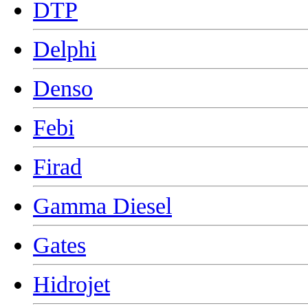
DTP
Delphi
Denso
Febi
Firad
Gamma Diesel
Gates
Hidrojet