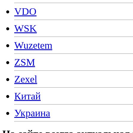
VDO
WSK
Wuzetem
ZSM
Zexel
Китай
Украина