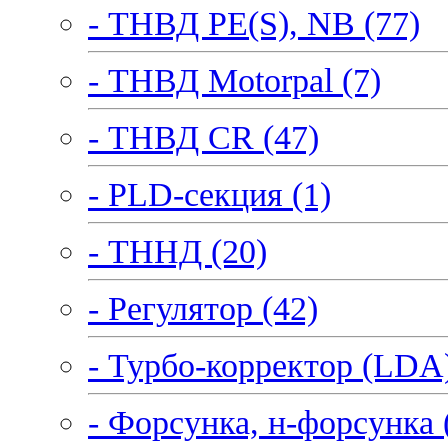
- ТНВД PE(S), NB (77)
- ТНВД Motorpal (7)
- ТНВД CR (47)
- PLD-секция (1)
- ТННД (20)
- Регулятор (42)
- Турбо-корректор (LDA)
- Форсунка, н-форсунка 