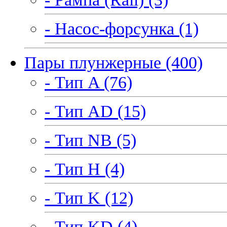
- Насос-форсунка (1)
Пары плунжерные (400)
- Тип A (76)
- Тип AD (15)
- Тип NB (5)
- Тип H (4)
- Тип K (12)
- Тип KD (4)