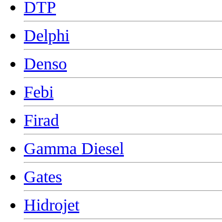
DTP
Delphi
Denso
Febi
Firad
Gamma Diesel
Gates
Hidrojet