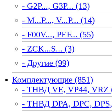
- G2P..., G3P... (13)
- M...P..., V...P... (14)
- F00V..., PEF... (55)
- ZCK...S... (3)
- Другие (99)
Комплектующие (851)
- ТНВД VE, VP44, VRZ 
- ТНВД DPA, DPC, DPS,