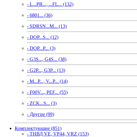
- L...PB..., ...FL... (132)
- 6801... (36)
- SDRSN...M... (13)
- DOP...S... (12)
- DOP...P... (3)
- G3S..., G4S... (38)
- G2P..., G3P... (13)
- M...P..., V...P... (14)
- F00V..., PEF... (55)
- ZCK...S... (3)
- Другие (99)
Комплектующие (851)
- ТНВД VE, VP44, VRZ (153)