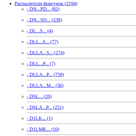
Распылители форсунок (2194)
- DN...PD... (82)
- DN...SD... (239)
- DL...S... (4)
- DLL...S... (77)
- DLLA...S... (274)
- DLL...P... (7)
- DLLA...P... (759)
- DLLA...M... (36)
- DSL... (20)
- DSLA...P... (251)
- D1LK... (1)
- D1LMK... (10)