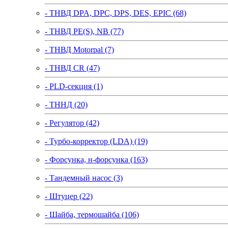
- ТНВД DPA, DPC, DPS, DES, EPIC (68)
- ТНВД PE(S), NB (77)
- ТНВД Motorpal (7)
- ТНВД CR (47)
- PLD-секция (1)
- ТННД (20)
- Регулятор (42)
- Турбо-корректор (LDA) (19)
- Форсунка, н-форсунка (163)
- Тандемный насос (3)
- Штуцер (22)
- Шайба, термошайба (106)