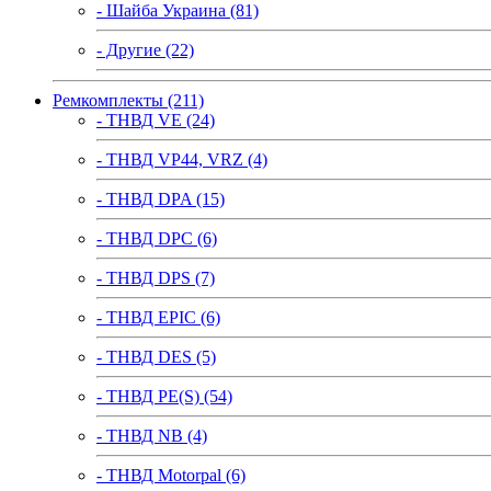
- Шайба Украина (81)
- Другие (22)
Ремкомплекты (211)
- ТНВД VE (24)
- ТНВД VP44, VRZ (4)
- ТНВД DPA (15)
- ТНВД DPC (6)
- ТНВД DPS (7)
- ТНВД EPIC (6)
- ТНВД DES (5)
- ТНВД PE(S) (54)
- ТНВД NB (4)
- ТНВД Motorpal (6)