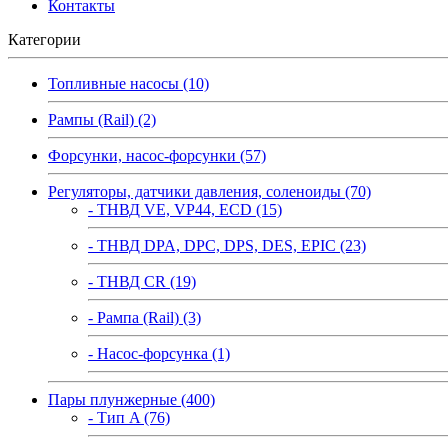
Контакты
Категории
Топливные насосы (10)
Рампы (Rail) (2)
Форсунки, насос-форсунки (57)
Регуляторы, датчики давления, соленоиды (70)
- ТНВД VE, VP44, ECD (15)
- ТНВД DPA, DPC, DPS, DES, EPIC (23)
- ТНВД CR (19)
- Рампа (Rail) (3)
- Насос-форсунка (1)
Пары плунжерные (400)
- Тип A (76)