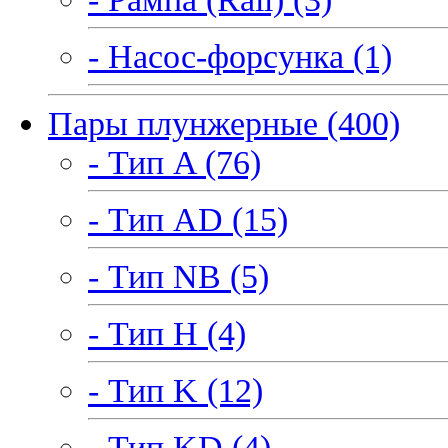
- Насос-форсунка (1)
Пары плунжерные (400)
- Тип A (76)
- Тип AD (15)
- Тип NB (5)
- Тип H (4)
- Тип K (12)
- Тип KD (4)