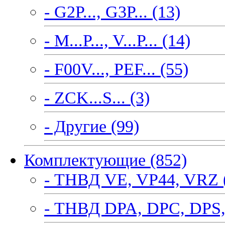
- G2P..., G3P... (13)
- M...P..., V...P... (14)
- F00V..., PEF... (55)
- ZCK...S... (3)
- Другие (99)
Комплектующие (852)
- ТНВД VE, VP44, VRZ 
- ТНВД DPA, DPC, DPS,