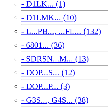
- D1LK... (1)
- D1LMK... (10)
- L...PB..., ...FL... (132)
- 6801... (36)
- SDRSN...M... (13)
- DOP...S... (12)
- DOP...P... (3)
- G3S..., G4S... (38)