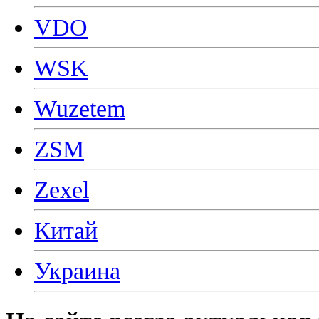
VDO
WSK
Wuzetem
ZSM
Zexel
Китай
Украина