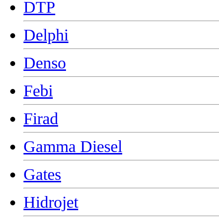
DTP
Delphi
Denso
Febi
Firad
Gamma Diesel
Gates
Hidrojet