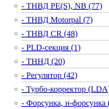
- ТНВД PE(S), NB (77)
- ТНВД Motorpal (7)
- ТНВД CR (48)
- PLD-секция (1)
- ТННД (20)
- Регулятор (42)
- Турбо-корректор (LDA)
- Форсунка, н-форсунка 