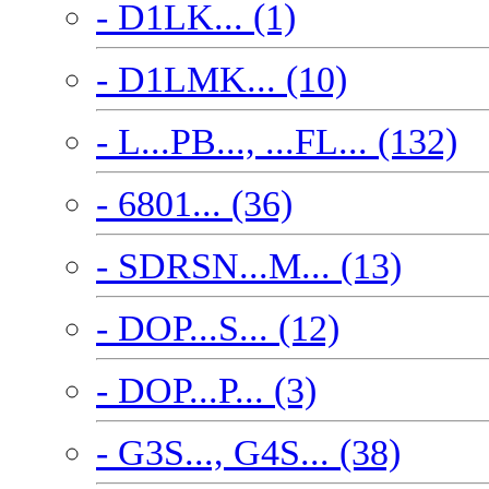
- D1LK... (1)
- D1LMK... (10)
- L...PB..., ...FL... (132)
- 6801... (36)
- SDRSN...M... (13)
- DOP...S... (12)
- DOP...P... (3)
- G3S..., G4S... (38)