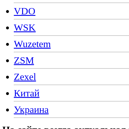
VDO
WSK
Wuzetem
ZSM
Zexel
Китай
Украина