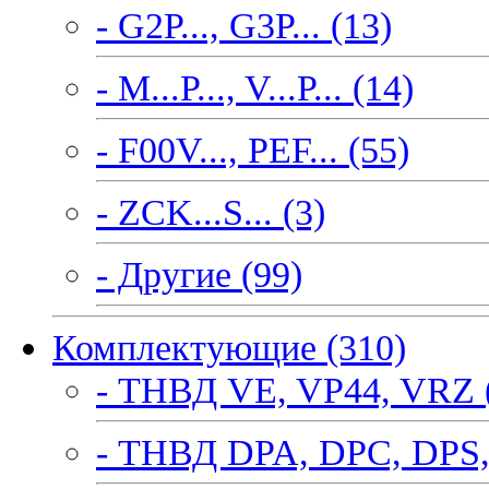
- G2P..., G3P... (13)
- M...P..., V...P... (14)
- F00V..., PEF... (55)
- ZCK...S... (3)
- Другие (99)
Комплектующие (310)
- ТНВД VE, VP44, VRZ 
- ТНВД DPA, DPC, DPS,