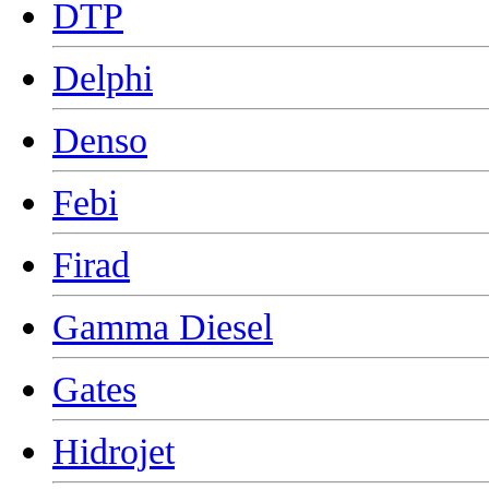
DTP
Delphi
Denso
Febi
Firad
Gamma Diesel
Gates
Hidrojet