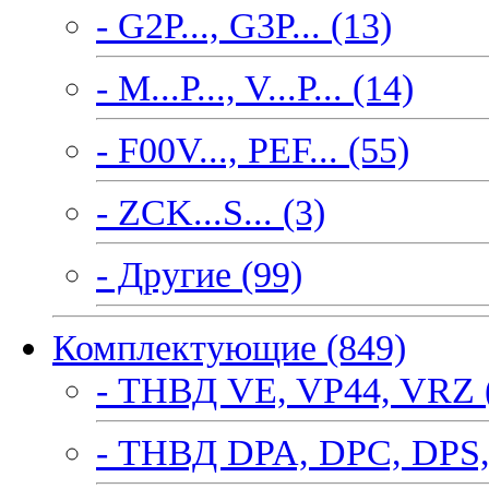
- G2P..., G3P... (13)
- M...P..., V...P... (14)
- F00V..., PEF... (55)
- ZCK...S... (3)
- Другие (99)
Комплектующие (849)
- ТНВД VE, VP44, VRZ 
- ТНВД DPA, DPC, DPS,