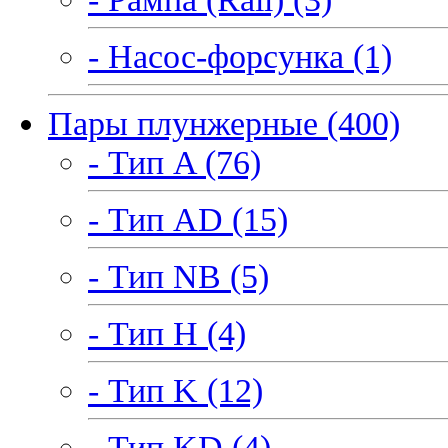
- Насос-форсунка (1)
Пары плунжерные (400)
- Тип A (76)
- Тип AD (15)
- Тип NB (5)
- Тип H (4)
- Тип K (12)
- Тип KD (4)