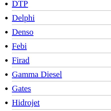
DTP
Delphi
Denso
Febi
Firad
Gamma Diesel
Gates
Hidrojet