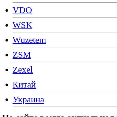
VDO
WSK
Wuzetem
ZSM
Zexel
Китай
Украина