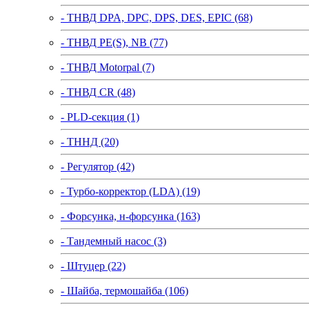
- ТНВД DPA, DPC, DPS, DES, EPIC (68)
- ТНВД PE(S), NB (77)
- ТНВД Motorpal (7)
- ТНВД CR (48)
- PLD-секция (1)
- ТННД (20)
- Регулятор (42)
- Турбо-корректор (LDA) (19)
- Форсунка, н-форсунка (163)
- Тандемный насос (3)
- Штуцер (22)
- Шайба, термошайба (106)