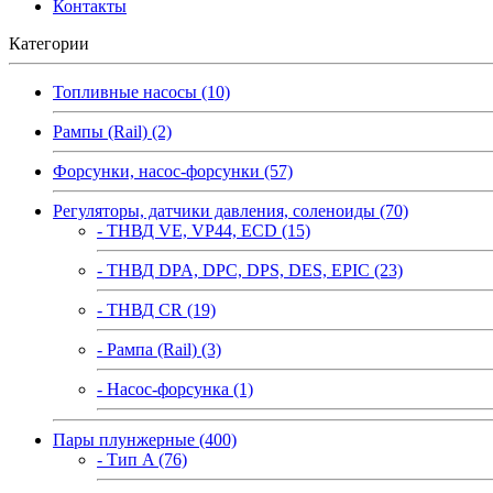
Контакты
Категории
Топливные насосы (10)
Рампы (Rail) (2)
Форсунки, насос-форсунки (57)
Регуляторы, датчики давления, соленоиды (70)
- ТНВД VE, VP44, ECD (15)
- ТНВД DPA, DPC, DPS, DES, EPIC (23)
- ТНВД CR (19)
- Рампа (Rail) (3)
- Насос-форсунка (1)
Пары плунжерные (400)
- Тип A (76)