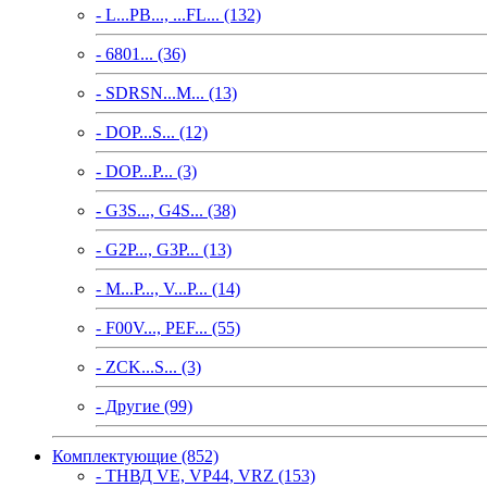
- L...PB..., ...FL... (132)
- 6801... (36)
- SDRSN...M... (13)
- DOP...S... (12)
- DOP...P... (3)
- G3S..., G4S... (38)
- G2P..., G3P... (13)
- M...P..., V...P... (14)
- F00V..., PEF... (55)
- ZCK...S... (3)
- Другие (99)
Комплектующие (852)
- ТНВД VE, VP44, VRZ (153)