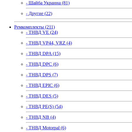
- Шайба Украина (81)
- Другие (22)
Ремкомплекты (211)
- ТНВД VE (24)
- ТНВД VP44, VRZ (4)
- ТНВД DPA (15)
- ТНВД DPC (6)
- ТНВД DPS (7)
- ТНВД EPIC (6)
- ТНВД DES (5)
- ТНВД PE(S) (54)
- ТНВД NB (4)
- ТНВД Motorpal (6)