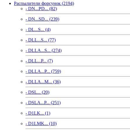
Распылители форсунок (2194)
- DN...PD... (82)
- DN...SD... (239)
- DL...S... (4)
- DLL...S... (77)
- DLLA...S... (274)
- DLL...P... (7)
- DLLA...P... (759)
- DLLA...M... (36)
- DSL... (20)
- DSLA...P... (251)
- D1LK... (1)
- D1LMK... (10)