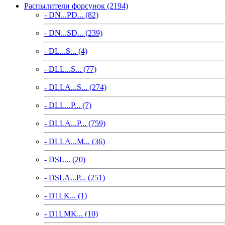
Распылители форсунок (2194)
- DN...PD... (82)
- DN...SD... (239)
- DL...S... (4)
- DLL...S... (77)
- DLLA...S... (274)
- DLL...P... (7)
- DLLA...P... (759)
- DLLA...M... (36)
- DSL... (20)
- DSLA...P... (251)
- D1LK... (1)
- D1LMK... (10)