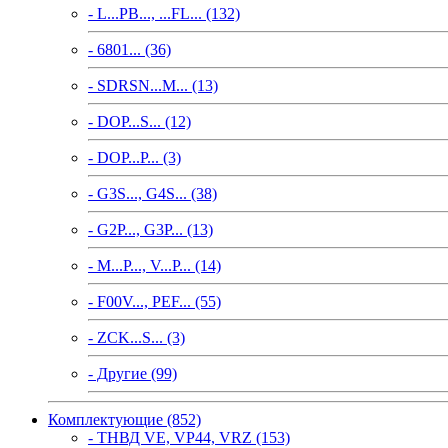
- L...PB..., ...FL... (132)
- 6801... (36)
- SDRSN...M... (13)
- DOP...S... (12)
- DOP...P... (3)
- G3S..., G4S... (38)
- G2P..., G3P... (13)
- M...P..., V...P... (14)
- F00V..., PEF... (55)
- ZCK...S... (3)
- Другие (99)
Комплектующие (852)
- ТНВД VE, VP44, VRZ (153)