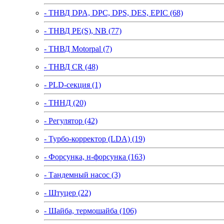
- ТНВД DPA, DPC, DPS, DES, EPIC (68)
- ТНВД PE(S), NB (77)
- ТНВД Motorpal (7)
- ТНВД CR (48)
- PLD-секция (1)
- ТННД (20)
- Регулятор (42)
- Турбо-корректор (LDA) (19)
- Форсунка, н-форсунка (163)
- Тандемный насос (3)
- Штуцер (22)
- Шайба, термошайба (106)