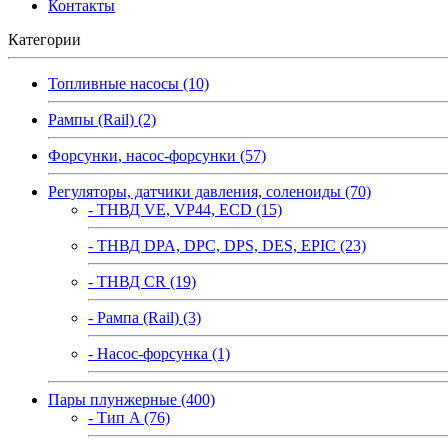
Контакты
Категории
Топливные насосы (10)
Рампы (Rail) (2)
Форсунки, насос-форсунки (57)
Регуляторы, датчики давления, соленоиды (70)
- ТНВД VE, VP44, ECD (15)
- ТНВД DPA, DPC, DPS, DES, EPIC (23)
- ТНВД CR (19)
- Рампа (Rail) (3)
- Насос-форсунка (1)
Пары плунжерные (400)
- Тип A (76)