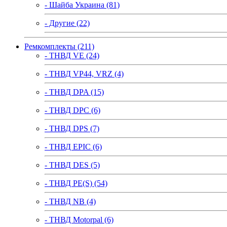
- Шайба Украина (81)
- Другие (22)
Ремкомплекты (211)
- ТНВД VE (24)
- ТНВД VP44, VRZ (4)
- ТНВД DPA (15)
- ТНВД DPC (6)
- ТНВД DPS (7)
- ТНВД EPIC (6)
- ТНВД DES (5)
- ТНВД PE(S) (54)
- ТНВД NB (4)
- ТНВД Motorpal (6)