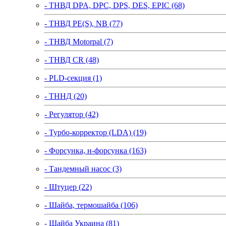
- ТНВД DPA, DPC, DPS, DES, EPIC (68)
- ТНВД PE(S), NB (77)
- ТНВД Motorpal (7)
- ТНВД CR (48)
- PLD-секция (1)
- ТННД (20)
- Регулятор (42)
- Турбо-корректор (LDA) (19)
- Форсунка, н-форсунка (163)
- Тандемный насос (3)
- Штуцер (22)
- Шайба, термошайба (106)
- Шайба Украина (81)