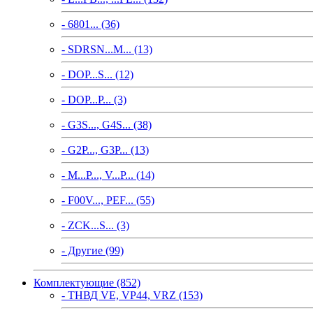
- 6801... (36)
- SDRSN...M... (13)
- DOP...S... (12)
- DOP...P... (3)
- G3S..., G4S... (38)
- G2P..., G3P... (13)
- M...P..., V...P... (14)
- F00V..., PEF... (55)
- ZCK...S... (3)
- Другие (99)
Комплектующие (852)
- ТНВД VE, VP44, VRZ (153)