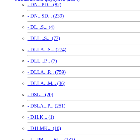
- DN...PD... (82)
- DN...SD... (239)
- DL...S... (4)
- DLL...S... (77)
- DLLA...S... (274)
- DLL...P... (7)
- DLLA...P... (759)
- DLLA...M... (36)
- DSL... (20)
- DSLA...P... (251)
- D1LK... (1)
- D1LMK... (10)
- L...PB..., ...FL... (132)