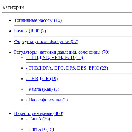
Категории
Топливные насосы (10)
Рампы (Rail) (2)
Форсунки, насос-форсунки (57)
Регуляторы, датчики давления, соленоиды (70)
- ТНВД VE, VP44, ECD (15)
- ТНВД DPA, DPC, DPS, DES, EPIC (23)
- ТНВД CR (19)
- Рампа (Rail) (3)
- Насос-форсунка (1)
Пары плунжерные (400)
- Тип A (76)
- Тип AD (15)