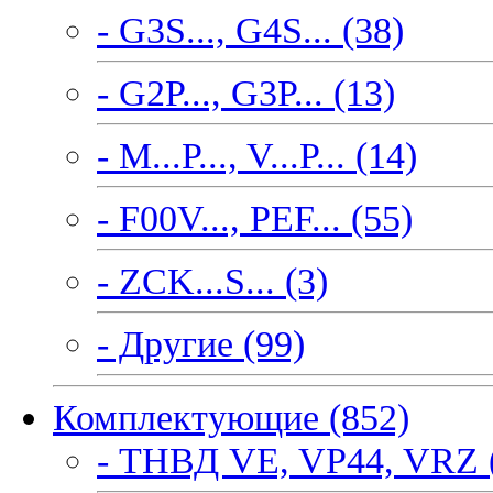
- G3S..., G4S... (38)
- G2P..., G3P... (13)
- M...P..., V...P... (14)
- F00V..., PEF... (55)
- ZCK...S... (3)
- Другие (99)
Комплектующие (852)
- ТНВД VE, VP44, VRZ 