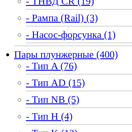
- ТНВД CR (19)
- Рампа (Rail) (3)
- Насос-форсунка (1)
Пары плунжерные (400)
- Тип A (76)
- Тип AD (15)
- Тип NB (5)
- Тип H (4)