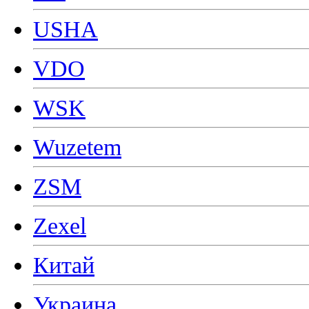
USHA
VDO
WSK
Wuzetem
ZSM
Zexel
Китай
Украина