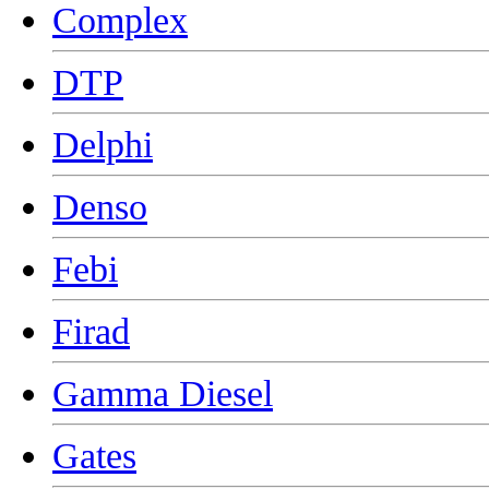
Complex
DTP
Delphi
Denso
Febi
Firad
Gamma Diesel
Gates