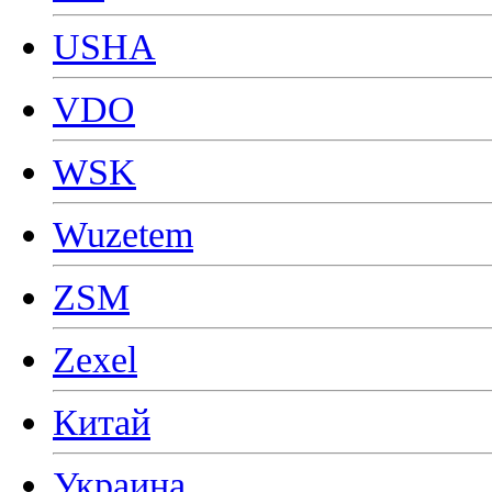
USHA
VDO
WSK
Wuzetem
ZSM
Zexel
Китай
Украина