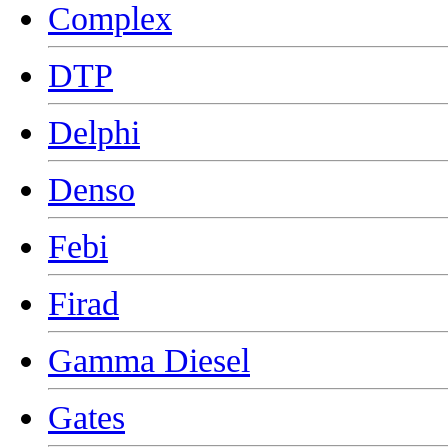
Complex
DTP
Delphi
Denso
Febi
Firad
Gamma Diesel
Gates