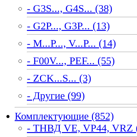
- G3S..., G4S... (38)
- G2P..., G3P... (13)
- M...P..., V...P... (14)
- F00V..., PEF... (55)
- ZCK...S... (3)
- Другие (99)
Комплектующие (852)
- ТНВД VE, VP44, VRZ 