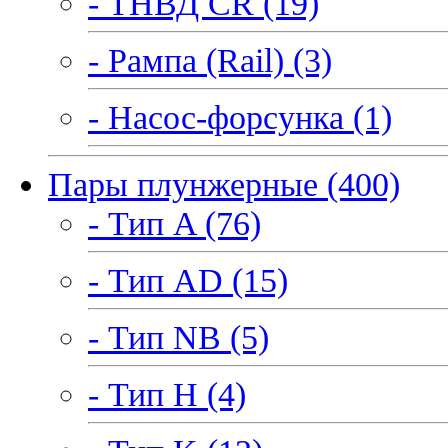
- ТНВД CR (19)
- Рампа (Rail) (3)
- Насос-форсунка (1)
Пары плунжерные (400)
- Тип A (76)
- Тип AD (15)
- Тип NB (5)
- Тип H (4)