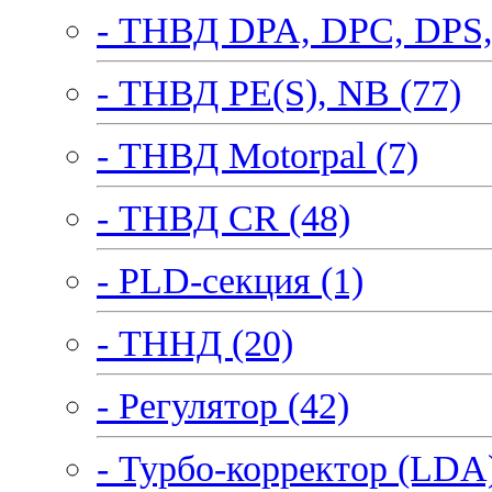
- ТНВД DPA, DPC, DPS,
- ТНВД PE(S), NB (77)
- ТНВД Motorpal (7)
- ТНВД CR (48)
- PLD-секция (1)
- ТННД (20)
- Регулятор (42)
- Турбо-корректор (LDA)