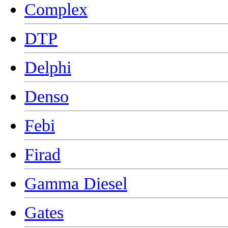
Complex
DTP
Delphi
Denso
Febi
Firad
Gamma Diesel
Gates