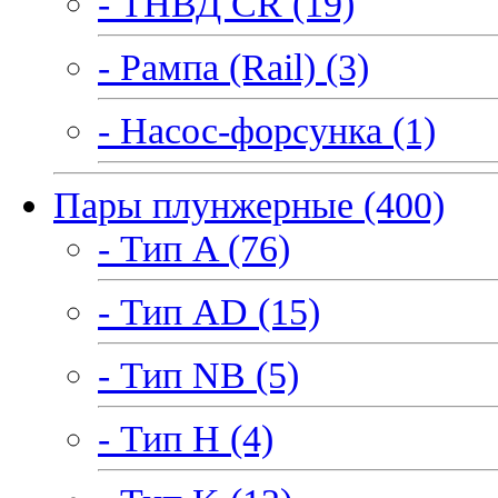
- ТНВД CR (19)
- Рампа (Rail) (3)
- Насос-форсунка (1)
Пары плунжерные (400)
- Тип A (76)
- Тип AD (15)
- Тип NB (5)
- Тип H (4)