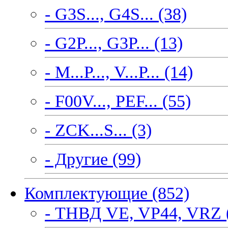
- G3S..., G4S... (38)
- G2P..., G3P... (13)
- M...P..., V...P... (14)
- F00V..., PEF... (55)
- ZCK...S... (3)
- Другие (99)
Комплектующие (852)
- ТНВД VE, VP44, VRZ 