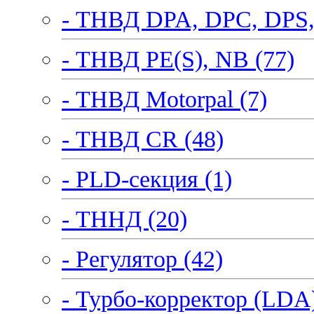
- ТНВД DPA, DPC, DPS,
- ТНВД PE(S), NB (77)
- ТНВД Motorpal (7)
- ТНВД CR (48)
- PLD-секция (1)
- ТННД (20)
- Регулятор (42)
- Турбо-корректор (LDA)