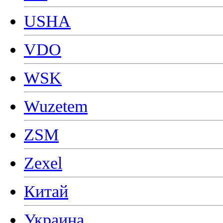
USHA
VDO
WSK
Wuzetem
ZSM
Zexel
Китай
Украина