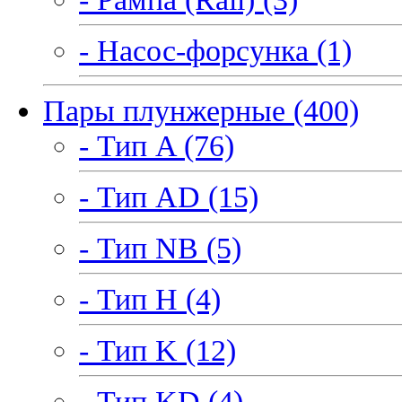
- Насос-форсунка (1)
Пары плунжерные (400)
- Тип A (76)
- Тип AD (15)
- Тип NB (5)
- Тип H (4)
- Тип K (12)
- Тип KD (4)