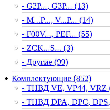
- G2P..., G3P... (13)
- M...P..., V...P... (14)
- F00V..., PEF... (55)
- ZCK...S... (3)
- Другие (99)
Комплектующие (852)
- ТНВД VE, VP44, VRZ 
- ТНВД DPA, DPC, DPS,