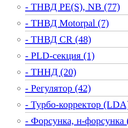
- ТНВД PE(S), NB (77)
- ТНВД Motorpal (7)
- ТНВД CR (48)
- PLD-секция (1)
- ТННД (20)
- Регулятор (42)
- Турбо-корректор (LDA)
- Форсунка, н-форсунка 