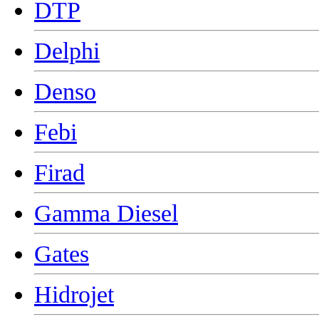
DTP
Delphi
Denso
Febi
Firad
Gamma Diesel
Gates
Hidrojet