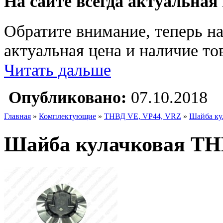
На сайте всегда актуальная
Обратите внимание, теперь на
актуальная цена и наличие тов
Читать дальше
Опубликовано:
07.10.2018
Главная
»
Комплектующие
»
ТНВД VE, VP44, VRZ
»
Шайба ку
Шайба кулачковая ТНВ