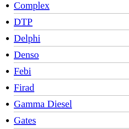
Complex
DTP
Delphi
Denso
Febi
Firad
Gamma Diesel
Gates