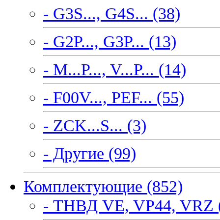
- G3S..., G4S... (38)
- G2P..., G3P... (13)
- M...P..., V...P... (14)
- F00V..., PEF... (55)
- ZCK...S... (3)
- Другие (99)
Комплектующие (852)
- ТНВД VE, VP44, VRZ 