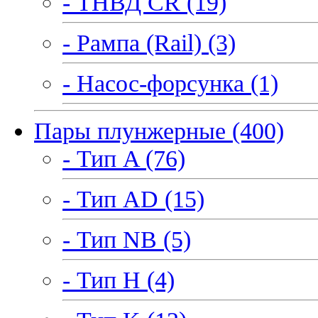
- ТНВД CR (19)
- Рампа (Rail) (3)
- Насос-форсунка (1)
Пары плунжерные (400)
- Тип A (76)
- Тип AD (15)
- Тип NB (5)
- Тип H (4)