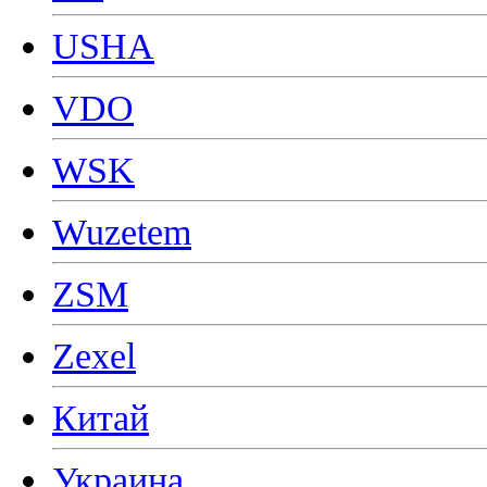
USHA
VDO
WSK
Wuzetem
ZSM
Zexel
Китай
Украина