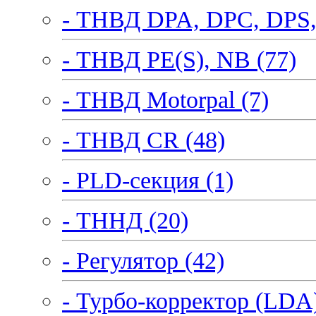
- ТНВД DPA, DPC, DPS,
- ТНВД PE(S), NB (77)
- ТНВД Motorpal (7)
- ТНВД CR (48)
- PLD-секция (1)
- ТННД (20)
- Регулятор (42)
- Турбо-корректор (LDA)