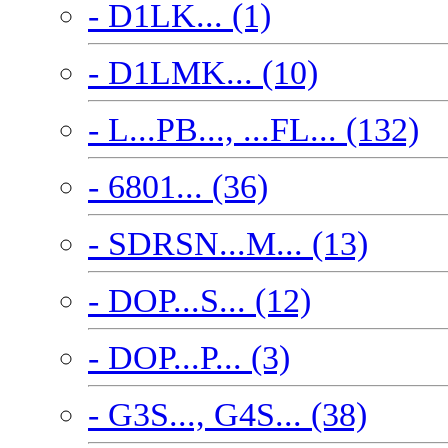
- D1LK... (1)
- D1LMK... (10)
- L...PB..., ...FL... (132)
- 6801... (36)
- SDRSN...M... (13)
- DOP...S... (12)
- DOP...P... (3)
- G3S..., G4S... (38)