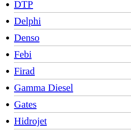
DTP
Delphi
Denso
Febi
Firad
Gamma Diesel
Gates
Hidrojet