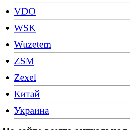
VDO
WSK
Wuzetem
ZSM
Zexel
Китай
Украина