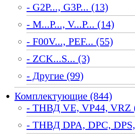
- G2P..., G3P... (13)
- M...P..., V...P... (14)
- F00V..., PEF... (55)
- ZCK...S... (3)
- Другие (99)
Комплектующие (844)
- ТНВД VE, VP44, VRZ 
- ТНВД DPA, DPC, DPS,