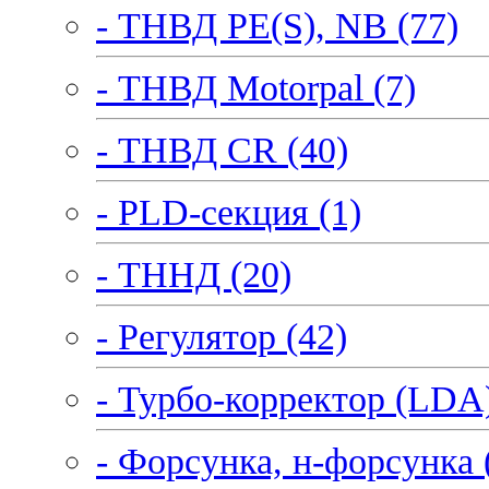
- ТНВД PE(S), NB (77)
- ТНВД Motorpal (7)
- ТНВД CR (40)
- PLD-секция (1)
- ТННД (20)
- Регулятор (42)
- Турбо-корректор (LDA)
- Форсунка, н-форсунка 