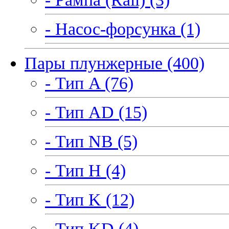
- Насос-форсунка (1)
Пары плунжерные (400)
- Тип A (76)
- Тип AD (15)
- Тип NB (5)
- Тип H (4)
- Тип K (12)
- Тип KD (4)