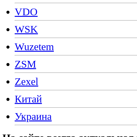
VDO
WSK
Wuzetem
ZSM
Zexel
Китай
Украина