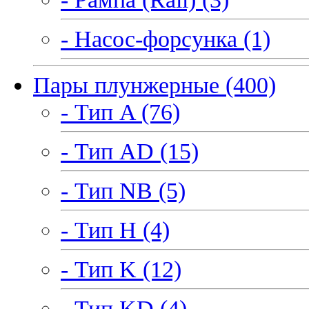
- Насос-форсунка (1)
Пары плунжерные (400)
- Тип A (76)
- Тип AD (15)
- Тип NB (5)
- Тип H (4)
- Тип K (12)
- Тип KD (4)