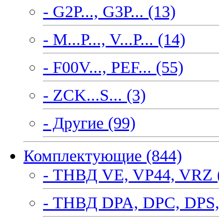
- G2P..., G3P... (13)
- M...P..., V...P... (14)
- F00V..., PEF... (55)
- ZCK...S... (3)
- Другие (99)
Комплектующие (844)
- ТНВД VE, VP44, VRZ 
- ТНВД DPA, DPC, DPS,