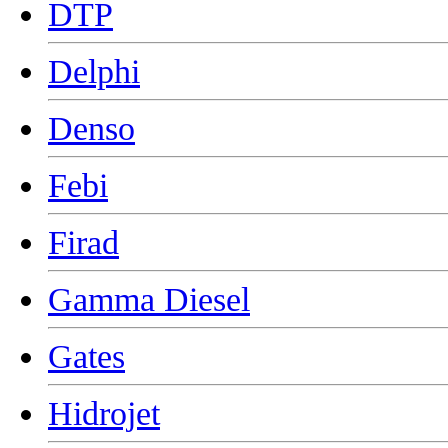
DTP
Delphi
Denso
Febi
Firad
Gamma Diesel
Gates
Hidrojet