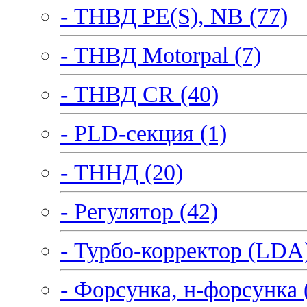
- ТНВД PE(S), NB (77)
- ТНВД Motorpal (7)
- ТНВД CR (40)
- PLD-секция (1)
- ТННД (20)
- Регулятор (42)
- Турбо-корректор (LDA)
- Форсунка, н-форсунка 