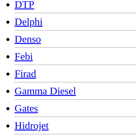
DTP
Delphi
Denso
Febi
Firad
Gamma Diesel
Gates
Hidrojet