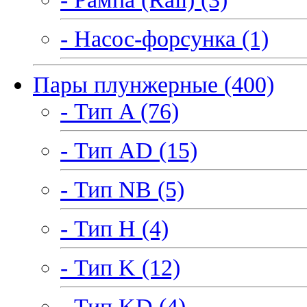
- Насос-форсунка (1)
Пары плунжерные (400)
- Тип A (76)
- Тип AD (15)
- Тип NB (5)
- Тип H (4)
- Тип K (12)
- Тип KD (4)