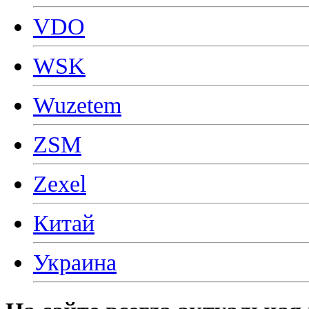
VDO
WSK
Wuzetem
ZSM
Zexel
Китай
Украина