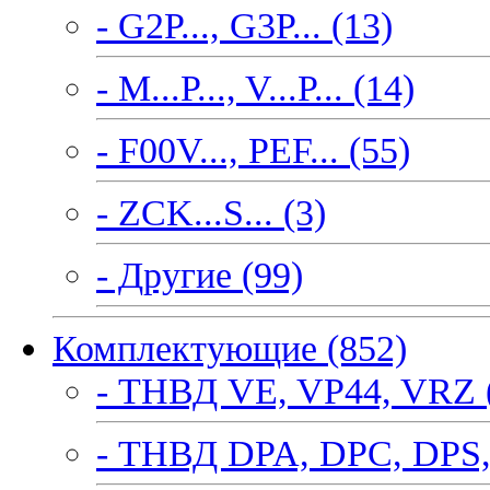
- G2P..., G3P... (13)
- M...P..., V...P... (14)
- F00V..., PEF... (55)
- ZCK...S... (3)
- Другие (99)
Комплектующие (852)
- ТНВД VE, VP44, VRZ 
- ТНВД DPA, DPC, DPS,