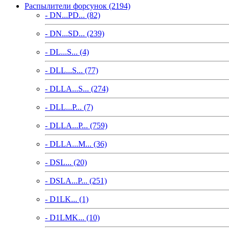
Распылители форсунок (2194)
- DN...PD... (82)
- DN...SD... (239)
- DL...S... (4)
- DLL...S... (77)
- DLLA...S... (274)
- DLL...P... (7)
- DLLA...P... (759)
- DLLA...M... (36)
- DSL... (20)
- DSLA...P... (251)
- D1LK... (1)
- D1LMK... (10)