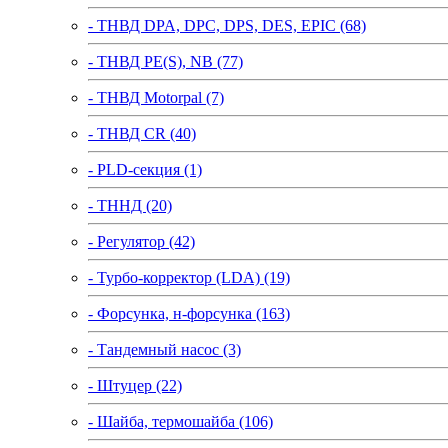
- ТНВД DPA, DPC, DPS, DES, EPIC (68)
- ТНВД PE(S), NB (77)
- ТНВД Motorpal (7)
- ТНВД CR (40)
- PLD-секция (1)
- ТННД (20)
- Регулятор (42)
- Турбо-корректор (LDA) (19)
- Форсунка, н-форсунка (163)
- Тандемный насос (3)
- Штуцер (22)
- Шайба, термошайба (106)