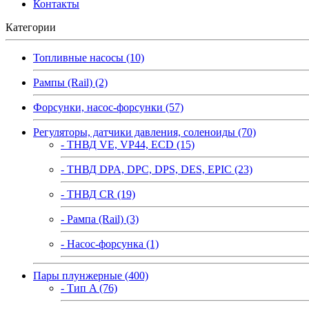
Контакты
Категории
Топливные насосы (10)
Рампы (Rail) (2)
Форсунки, насос-форсунки (57)
Регуляторы, датчики давления, соленоиды (70)
- ТНВД VE, VP44, ECD (15)
- ТНВД DPA, DPC, DPS, DES, EPIC (23)
- ТНВД CR (19)
- Рампа (Rail) (3)
- Насос-форсунка (1)
Пары плунжерные (400)
- Тип A (76)