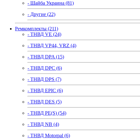
- Шайба Украина (81)
- Другие (22)
Ремкомплекты (211)
- ТНВД VE (24)
- ТНВД VP44, VRZ (4)
- ТНВД DPA (15)
- ТНВД DPC (6)
- ТНВД DPS (7)
- ТНВД EPIC (6)
- ТНВД DES (5)
- ТНВД PE(S) (54)
- ТНВД NB (4)
- ТНВД Motorpal (6)