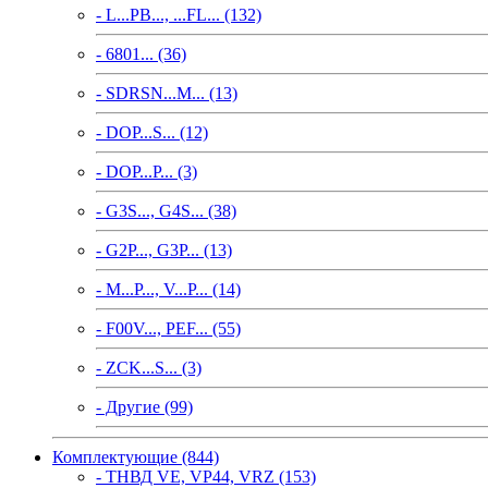
- L...PB..., ...FL... (132)
- 6801... (36)
- SDRSN...M... (13)
- DOP...S... (12)
- DOP...P... (3)
- G3S..., G4S... (38)
- G2P..., G3P... (13)
- M...P..., V...P... (14)
- F00V..., PEF... (55)
- ZCK...S... (3)
- Другие (99)
Комплектующие (844)
- ТНВД VE, VP44, VRZ (153)