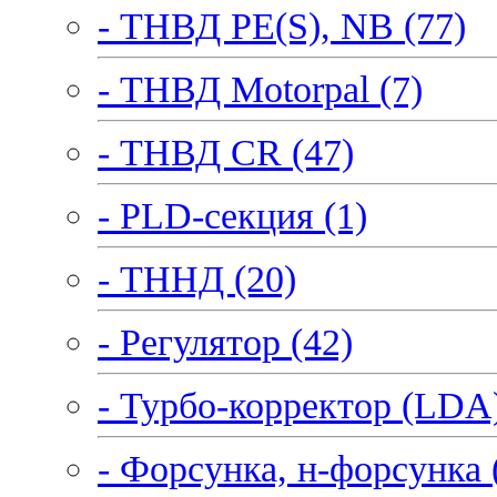
- ТНВД PE(S), NB (77)
- ТНВД Motorpal (7)
- ТНВД CR (47)
- PLD-секция (1)
- ТННД (20)
- Регулятор (42)
- Турбо-корректор (LDA)
- Форсунка, н-форсунка 