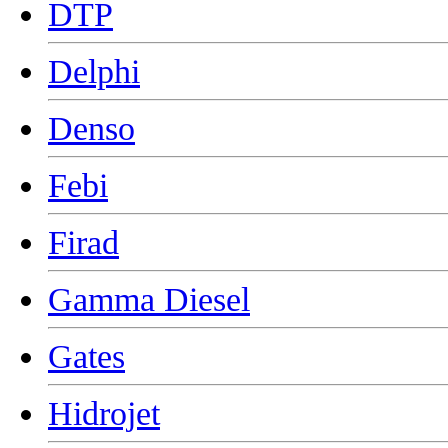
DTP
Delphi
Denso
Febi
Firad
Gamma Diesel
Gates
Hidrojet