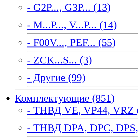
- G2P..., G3P... (13)
- M...P..., V...P... (14)
- F00V..., PEF... (55)
- ZCK...S... (3)
- Другие (99)
Комплектующие (851)
- ТНВД VE, VP44, VRZ 
- ТНВД DPA, DPC, DPS,