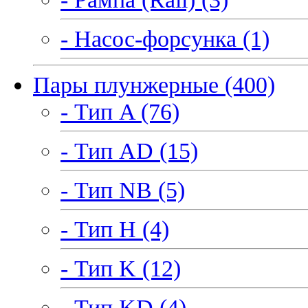
- Насос-форсунка (1)
Пары плунжерные (400)
- Тип A (76)
- Тип AD (15)
- Тип NB (5)
- Тип H (4)
- Тип K (12)
- Тип KD (4)