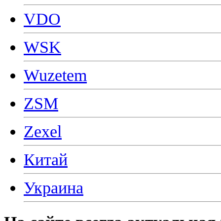
VDO
WSK
Wuzetem
ZSM
Zexel
Китай
Украина