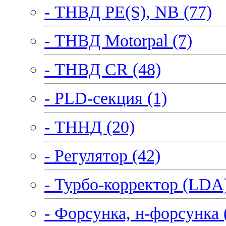
- ТНВД PE(S), NB (77)
- ТНВД Motorpal (7)
- ТНВД CR (48)
- PLD-секция (1)
- ТННД (20)
- Регулятор (42)
- Турбо-корректор (LDA)
- Форсунка, н-форсунка 