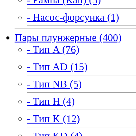
- Насос-форсунка (1)
Пары плунжерные (400)
- Тип A (76)
- Тип AD (15)
- Тип NB (5)
- Тип H (4)
- Тип K (12)
- Тип KD (4)