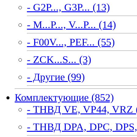
- G2P..., G3P... (13)
- M...P..., V...P... (14)
- F00V..., PEF... (55)
- ZCK...S... (3)
- Другие (99)
Комплектующие (852)
- ТНВД VE, VP44, VRZ 
- ТНВД DPA, DPC, DPS,