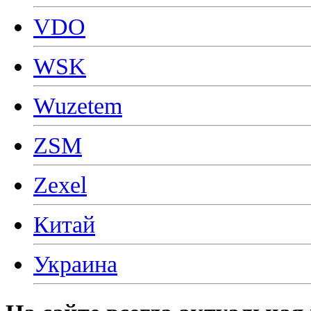
VDO
WSK
Wuzetem
ZSM
Zexel
Китай
Украина