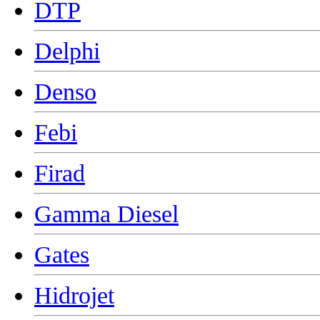
DTP
Delphi
Denso
Febi
Firad
Gamma Diesel
Gates
Hidrojet