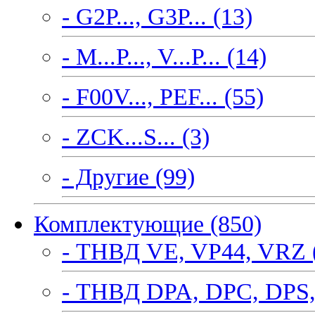
- G2P..., G3P... (13)
- M...P..., V...P... (14)
- F00V..., PEF... (55)
- ZCK...S... (3)
- Другие (99)
Комплектующие (850)
- ТНВД VE, VP44, VRZ 
- ТНВД DPA, DPC, DPS,