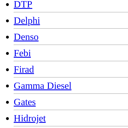
DTP
Delphi
Denso
Febi
Firad
Gamma Diesel
Gates
Hidrojet