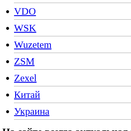
VDO
WSK
Wuzetem
ZSM
Zexel
Китай
Украина