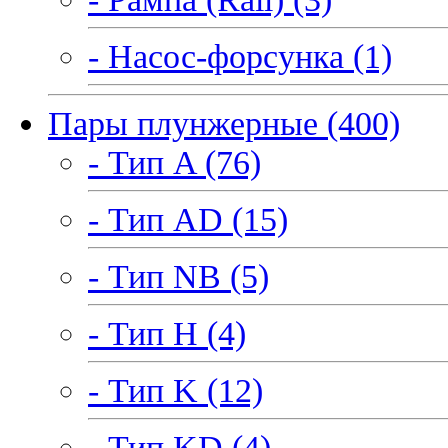
- Насос-форсунка (1)
Пары плунжерные (400)
- Тип A (76)
- Тип AD (15)
- Тип NB (5)
- Тип H (4)
- Тип K (12)
- Тип KD (4)