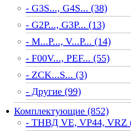
- G3S..., G4S... (38)
- G2P..., G3P... (13)
- M...P..., V...P... (14)
- F00V..., PEF... (55)
- ZCK...S... (3)
- Другие (99)
Комплектующие (852)
- ТНВД VE, VP44, VRZ 