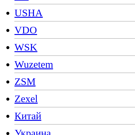
USHA
VDO
WSK
Wuzetem
ZSM
Zexel
Китай
Украина