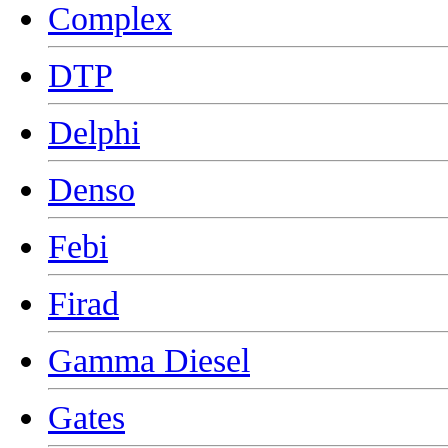
Complex
DTP
Delphi
Denso
Febi
Firad
Gamma Diesel
Gates