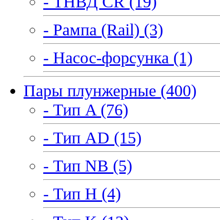
- ТНВД CR (19)
- Рампа (Rail) (3)
- Насос-форсунка (1)
Пары плунжерные (400)
- Тип A (76)
- Тип AD (15)
- Тип NB (5)
- Тип H (4)