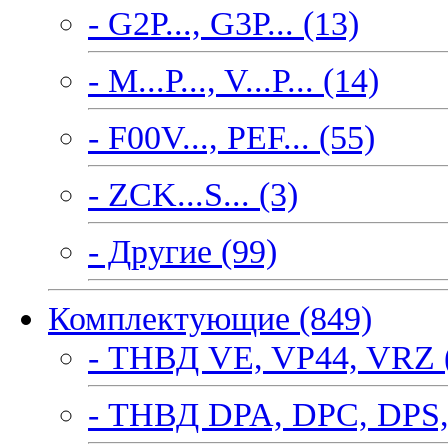
- G2P..., G3P... (13)
- M...P..., V...P... (14)
- F00V..., PEF... (55)
- ZCK...S... (3)
- Другие (99)
Комплектующие (849)
- ТНВД VE, VP44, VRZ 
- ТНВД DPA, DPC, DPS,