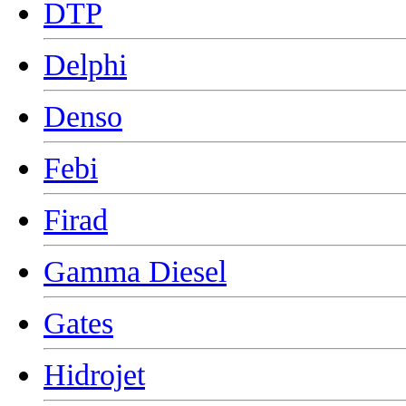
DTP
Delphi
Denso
Febi
Firad
Gamma Diesel
Gates
Hidrojet