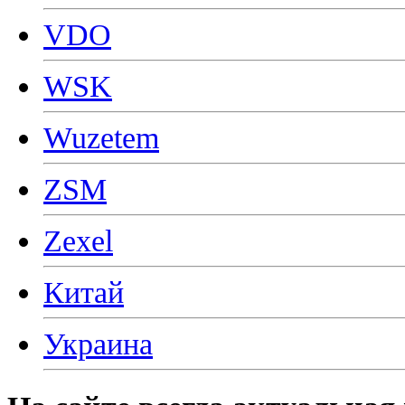
VDO
WSK
Wuzetem
ZSM
Zexel
Китай
Украина