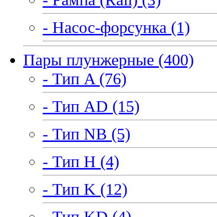
- Насос-форсунка (1)
Пары плунжерные (400)
- Тип A (76)
- Тип AD (15)
- Тип NB (5)
- Тип H (4)
- Тип K (12)
- Тип KD (4)