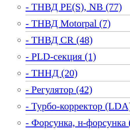
- ТНВД PE(S), NB (77)
- ТНВД Motorpal (7)
- ТНВД CR (48)
- PLD-секция (1)
- ТННД (20)
- Регулятор (42)
- Турбо-корректор (LDA)
- Форсунка, н-форсунка 