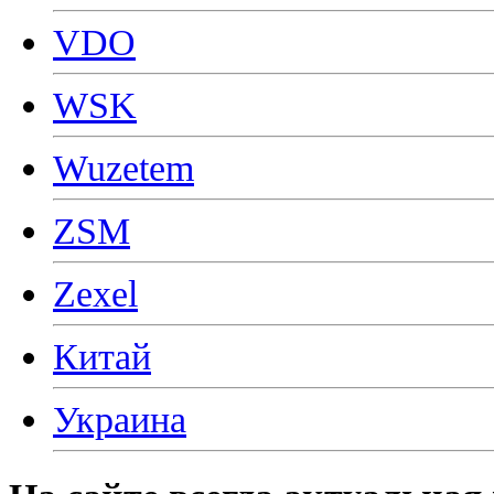
VDO
WSK
Wuzetem
ZSM
Zexel
Китай
Украина