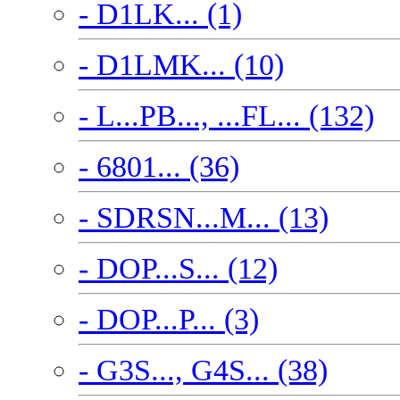
- D1LK... (1)
- D1LMK... (10)
- L...PB..., ...FL... (132)
- 6801... (36)
- SDRSN...M... (13)
- DOP...S... (12)
- DOP...P... (3)
- G3S..., G4S... (38)