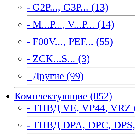
- G2P..., G3P... (13)
- M...P..., V...P... (14)
- F00V..., PEF... (55)
- ZCK...S... (3)
- Другие (99)
Комплектующие (852)
- ТНВД VE, VP44, VRZ 
- ТНВД DPA, DPC, DPS,