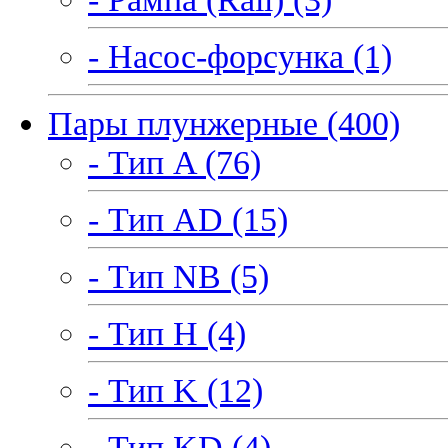
- Насос-форсунка (1)
Пары плунжерные (400)
- Тип A (76)
- Тип AD (15)
- Тип NB (5)
- Тип H (4)
- Тип K (12)
- Тип KD (4)