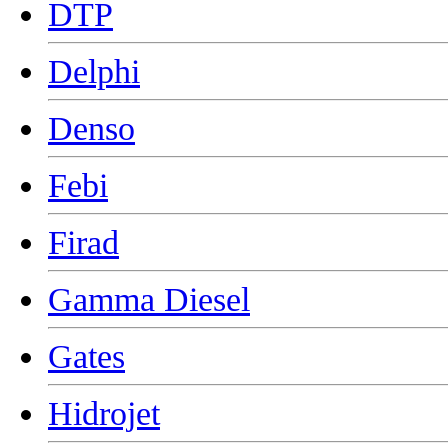
DTP
Delphi
Denso
Febi
Firad
Gamma Diesel
Gates
Hidrojet