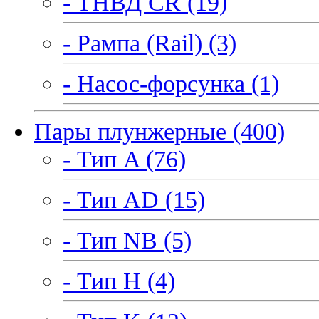
- ТНВД CR (19)
- Рампа (Rail) (3)
- Насос-форсунка (1)
Пары плунжерные (400)
- Тип A (76)
- Тип AD (15)
- Тип NB (5)
- Тип H (4)