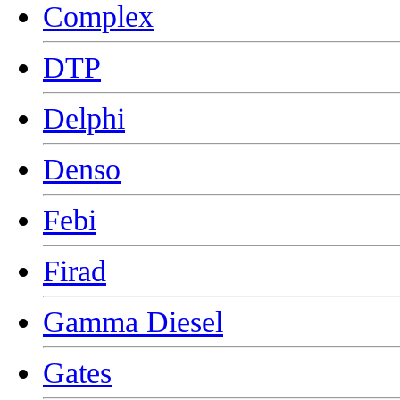
Complex
DTP
Delphi
Denso
Febi
Firad
Gamma Diesel
Gates