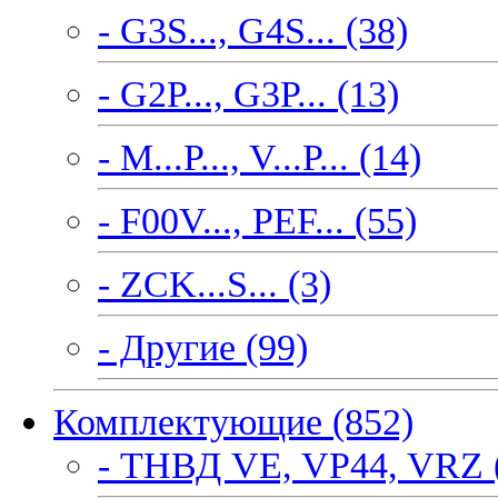
- G3S..., G4S... (38)
- G2P..., G3P... (13)
- M...P..., V...P... (14)
- F00V..., PEF... (55)
- ZCK...S... (3)
- Другие (99)
Комплектующие (852)
- ТНВД VE, VP44, VRZ 