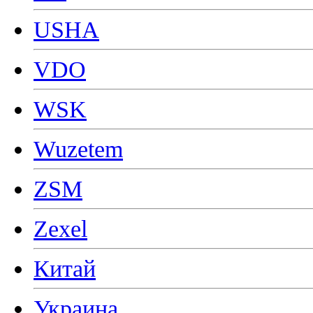
USHA
VDO
WSK
Wuzetem
ZSM
Zexel
Китай
Украина