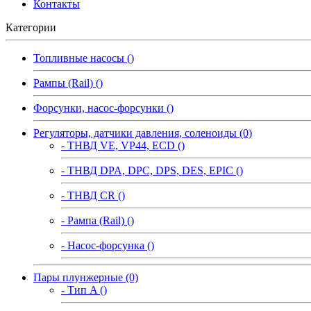
Контакты
Категории
Топливные насосы ()
Рампы (Rail) ()
Форсунки, насос-форсунки ()
Регуляторы, датчики давления, соленоиды (0)
- ТНВД VE, VP44, ECD ()
- ТНВД DPA, DPC, DPS, DES, EPIC ()
- ТНВД CR ()
- Рампа (Rail) ()
- Насос-форсунка ()
Пары плунжерные (0)
- Тип A ()