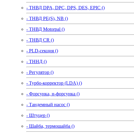
- ТНВД DPA, DPC, DPS, DES, EPIC ()
- ТНВД PE(S), NB ()
- ТНВД Motorpal ()
- ТНВД CR ()
- PLD-секция ()
- ТННД ()
- Регулятор ()
- Турбо-корректор (LDA) ()
- Форсунка, н-форсунка ()
- Тандемный насос ()
- Штуцер ()
- Шайба, термошайба ()