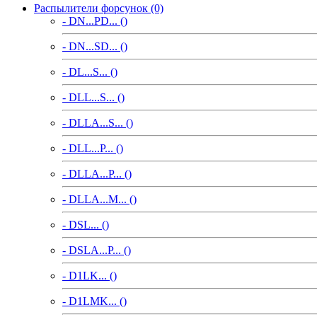
Распылители форсунок (0)
- DN...PD... ()
- DN...SD... ()
- DL...S... ()
- DLL...S... ()
- DLLA...S... ()
- DLL...P... ()
- DLLA...P... ()
- DLLA...M... ()
- DSL... ()
- DSLA...P... ()
- D1LK... ()
- D1LMK... ()