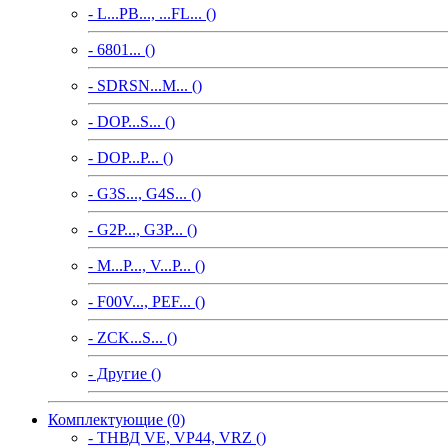
- L...PB..., ...FL... ()
- 6801... ()
- SDRSN...M... ()
- DOP...S... ()
- DOP...P... ()
- G3S..., G4S... ()
- G2P..., G3P... ()
- M...P..., V...P... ()
- F00V..., PEF... ()
- ZCK...S... ()
- Другие ()
Комплектующие (0)
- ТНВД VE, VP44, VRZ ()