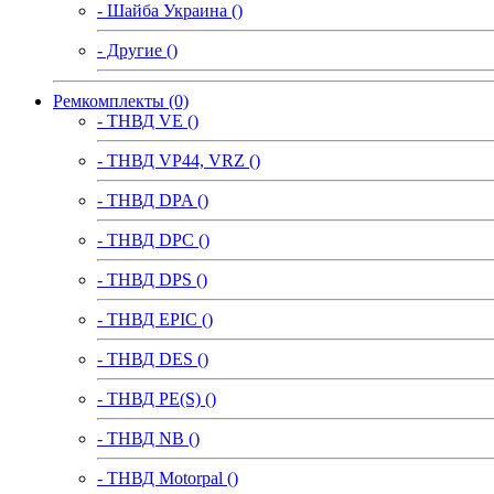
- Шайба Украина ()
- Другие ()
Ремкомплекты (0)
- ТНВД VE ()
- ТНВД VP44, VRZ ()
- ТНВД DPA ()
- ТНВД DPC ()
- ТНВД DPS ()
- ТНВД EPIC ()
- ТНВД DES ()
- ТНВД PE(S) ()
- ТНВД NB ()
- ТНВД Motorpal ()