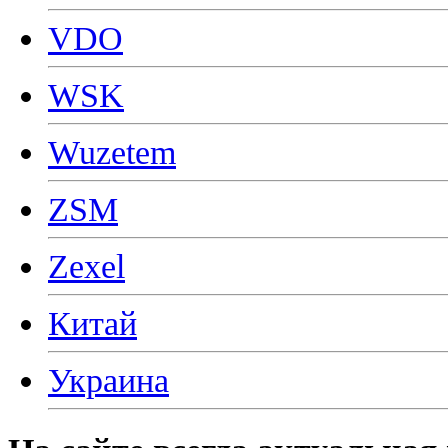
VDO
WSK
Wuzetem
ZSM
Zexel
Китай
Украина