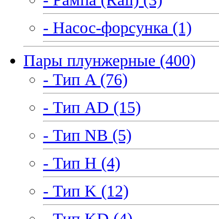
- Насос-форсунка (1)
Пары плунжерные (400)
- Тип A (76)
- Тип AD (15)
- Тип NB (5)
- Тип H (4)
- Тип K (12)
- Тип KD (4)