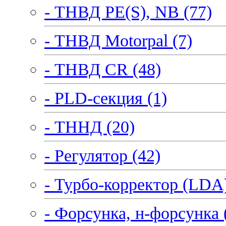
- ТНВД PE(S), NB (77)
- ТНВД Motorpal (7)
- ТНВД CR (48)
- PLD-секция (1)
- ТННД (20)
- Регулятор (42)
- Турбо-корректор (LDA)
- Форсунка, н-форсунка 