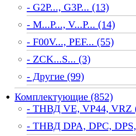
- G2P..., G3P... (13)
- M...P..., V...P... (14)
- F00V..., PEF... (55)
- ZCK...S... (3)
- Другие (99)
Комплектующие (852)
- ТНВД VE, VP44, VRZ 
- ТНВД DPA, DPC, DPS,