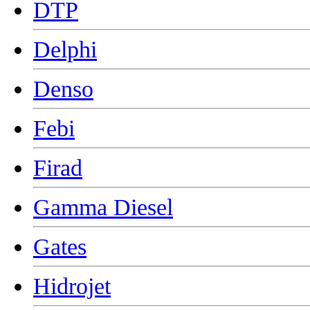
DTP
Delphi
Denso
Febi
Firad
Gamma Diesel
Gates
Hidrojet