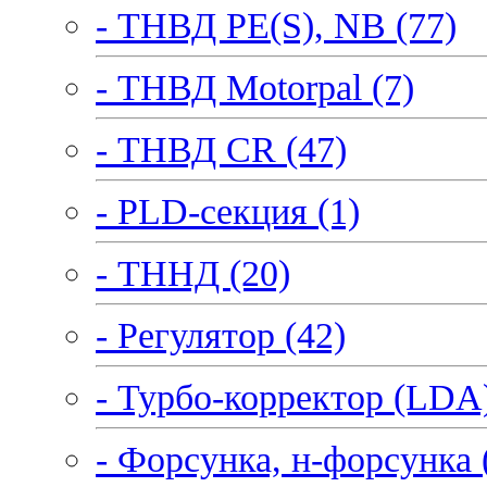
- ТНВД PE(S), NB (77)
- ТНВД Motorpal (7)
- ТНВД CR (47)
- PLD-секция (1)
- ТННД (20)
- Регулятор (42)
- Турбо-корректор (LDA)
- Форсунка, н-форсунка 