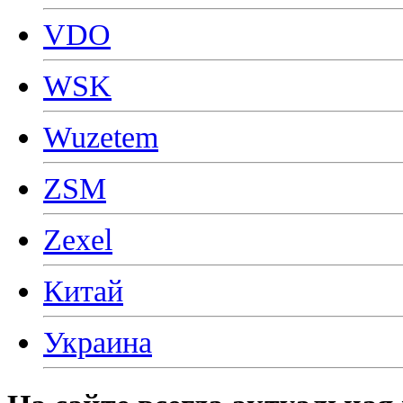
VDO
WSK
Wuzetem
ZSM
Zexel
Китай
Украина