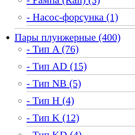
- Насос-форсунка (1)
Пары плунжерные (400)
- Тип A (76)
- Тип AD (15)
- Тип NB (5)
- Тип H (4)
- Тип K (12)
- Тип KD (4)