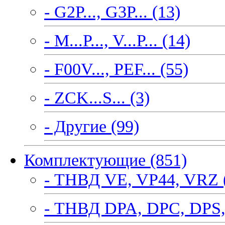
- G2P..., G3P... (13)
- M...P..., V...P... (14)
- F00V..., PEF... (55)
- ZCK...S... (3)
- Другие (99)
Комплектующие (851)
- ТНВД VE, VP44, VRZ 
- ТНВД DPA, DPC, DPS,