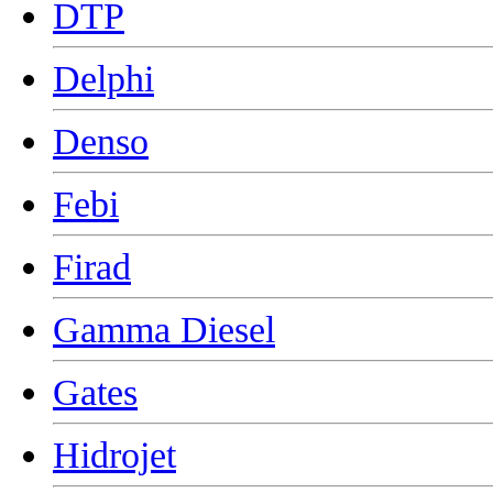
DTP
Delphi
Denso
Febi
Firad
Gamma Diesel
Gates
Hidrojet