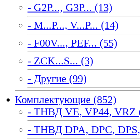
- G2P..., G3P... (13)
- M...P..., V...P... (14)
- F00V..., PEF... (55)
- ZCK...S... (3)
- Другие (99)
Комплектующие (852)
- ТНВД VE, VP44, VRZ 
- ТНВД DPA, DPC, DPS,