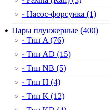
- Насос-форсунка (1)
Пары плунжерные (400)
- Тип A (76)
- Тип AD (15)
- Тип NB (5)
- Тип H (4)
- Тип K (12)
- Тип KD (4)