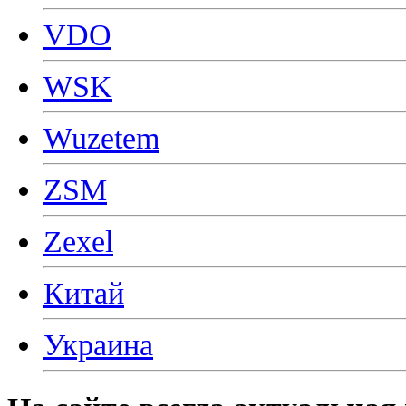
VDO
WSK
Wuzetem
ZSM
Zexel
Китай
Украина