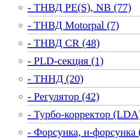
- ТНВД PE(S), NB (77)
- ТНВД Motorpal (7)
- ТНВД CR (48)
- PLD-секция (1)
- ТННД (20)
- Регулятор (42)
- Турбо-корректор (LDA)
- Форсунка, н-форсунка 