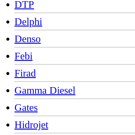
DTP
Delphi
Denso
Febi
Firad
Gamma Diesel
Gates
Hidrojet