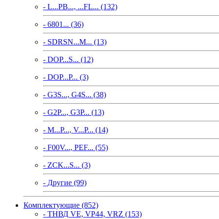
- L...PB..., ...FL... (132)
- 6801... (36)
- SDRSN...M... (13)
- DOP...S... (12)
- DOP...P... (3)
- G3S..., G4S... (38)
- G2P..., G3P... (13)
- M...P..., V...P... (14)
- F00V..., PEF... (55)
- ZCK...S... (3)
- Другие (99)
Комплектующие (852)
- ТНВД VE, VP44, VRZ (153)