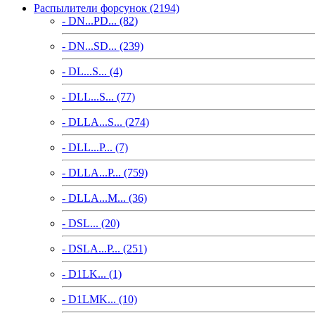
Распылители форсунок (2194)
- DN...PD... (82)
- DN...SD... (239)
- DL...S... (4)
- DLL...S... (77)
- DLLA...S... (274)
- DLL...P... (7)
- DLLA...P... (759)
- DLLA...M... (36)
- DSL... (20)
- DSLA...P... (251)
- D1LK... (1)
- D1LMK... (10)