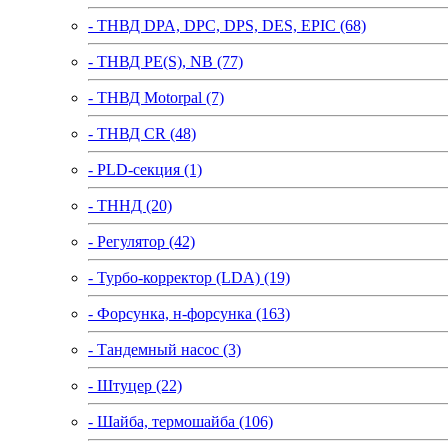
- ТНВД DPA, DPC, DPS, DES, EPIC (68)
- ТНВД PE(S), NB (77)
- ТНВД Motorpal (7)
- ТНВД CR (48)
- PLD-секция (1)
- ТННД (20)
- Регулятор (42)
- Турбо-корректор (LDA) (19)
- Форсунка, н-форсунка (163)
- Тандемный насос (3)
- Штуцер (22)
- Шайба, термошайба (106)