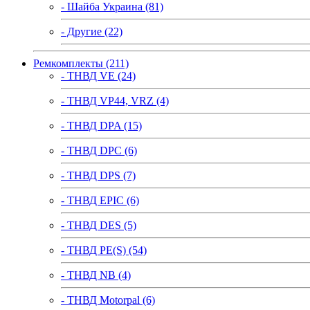
- Шайба Украина (81)
- Другие (22)
Ремкомплекты (211)
- ТНВД VE (24)
- ТНВД VP44, VRZ (4)
- ТНВД DPA (15)
- ТНВД DPC (6)
- ТНВД DPS (7)
- ТНВД EPIC (6)
- ТНВД DES (5)
- ТНВД PE(S) (54)
- ТНВД NB (4)
- ТНВД Motorpal (6)