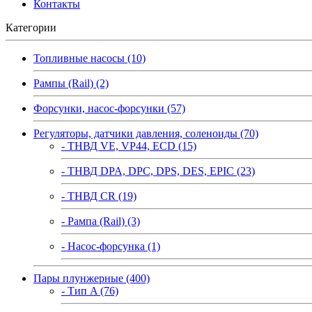
Контакты
Категории
Топливные насосы (10)
Рампы (Rail) (2)
Форсунки, насос-форсунки (57)
Регуляторы, датчики давления, соленоиды (70)
- ТНВД VE, VP44, ECD (15)
- ТНВД DPA, DPC, DPS, DES, EPIC (23)
- ТНВД CR (19)
- Рампа (Rail) (3)
- Насос-форсунка (1)
Пары плунжерные (400)
- Тип A (76)